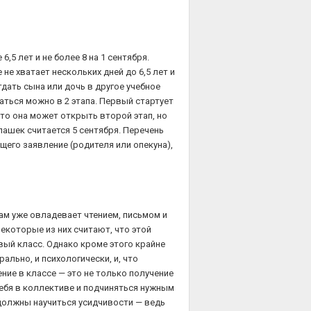
,5 лет и не более 8 на 1 сентября.
не хватает нескольких дней до 6,5 лет и
тдать сына или дочь в другое учебное
саться можно в 2 этапа. Первый стартует
 то она может открыть второй этап, но
ашек считается 5 сентября. Перечень
его заявление (родителя или опекуна),
дам уже овладевает чтением, письмом и
некоторые из них считают, что этой
вый класс. Однако кроме этого крайне
ально, и психологически, и, что
ние в классе — это не только получение
себя в коллективе и подчиняться нужным
должны научиться усидчивости — ведь