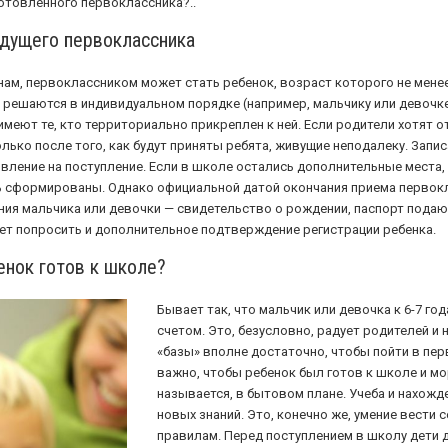
отовленного первоклассника?..
удущего первоклассника
нам, первоклассником может стать ребенок, возраст которого не менее 6
 решаются в индивидуальном порядке (например, мальчику или девочке 
имеют те, кто территориально прикреплен к ней. Если родители хотят о
олько после того, как будут приняты ребята, живущие неподалеку. Запи
явление на поступление. Если в школе остались дополнительные места,
ть сформированы. Однако официальной датой окончания приема первокл
ия мальчика или девочки — свидетельство о рождении, паспорт подающ
ет попросить и дополнительное подтверждение регистрации ребенка.
енок готов к школе?
Бывает так, что мальчик или девочка к 6-7 го
счетом. Это, безусловно, радует родителей и 
«базы» вполне достаточно, чтобы пойти в пер
важно, чтобы ребенок был готов к школе и мор
называется, в бытовом плане. Учеба и нахожде
новых знаний. Это, конечно же, умение вести 
правилам. Перед поступлением в школу дети 