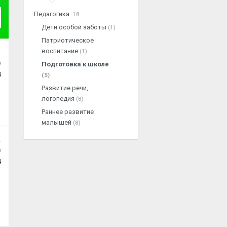
Педагогика
18
Дети особой заботы
(1)
Патриотическое
воспитание
(1)
.
в
Подготовка к школе
ц
(5)
Развитие речи,
логопедия
(8)
Раннее развитие
малышей
(8)
.
в
ц