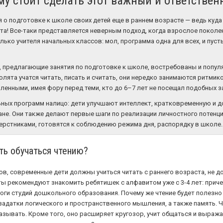
му стоит сделать этот важный и ответстве
о подготовке к школе своих детей еще в раннем возрасте — ведь куда 
ета! Все-таки представляется неверным подход, когда взрослое поколен
ько учителя начальных классов: мол, программа одна для всех, и пуст
 предлагающие занятия по подготовке к школе, востребованы и популя
лята учатся читать, писать и считать, они нередко занимаются ритмико
ленными, имея фору перед теми, кто до 6–7 лет не посещал подобных з
ных программ налицо: дети улучшают интеллект, кратковременную и 
ане. Они также делают первые шаги по реализации личностного потенц
ерстниками, готовятся к соблюдению режима дня, распорядку в школе.
ть обучаться чтению?
в, современные дети должны учиться читать с раннего возраста, не д
ты рекомендуют знакомить ребятишек с алфавитом уже с 3-4 лет: прич
агоги студий дошкольного образования. Почему же чтение будет полезн
адатки логического и пространственного мышления, а также память. Ч
казывать. Кроме того, оно расширяет кругозор, учит общаться и выража