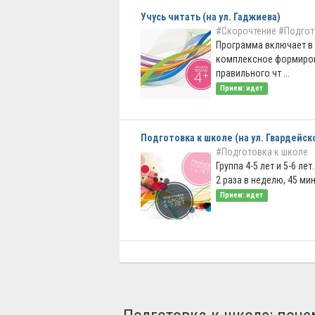
Учусь читать (на ул. Гаджиева)
#Скорочтение
#Подгот
Программа включает в
комплексное формиров
правильного чт ...
Прием: идет
Подготовка к школе (на ул. Гвардейск
#Подготовка к школе
Группа 4-5 лет и 5-6 лет
2 раза в неделю, 45 мин. 
Прием: идет