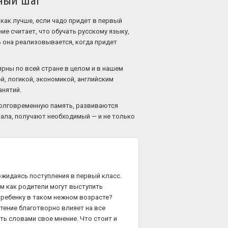
нный шаг
как лучше, если чадо придет в первый
ие считает, что обучать русскому языку,
ь она реализовывается, когда придет
рны по всей стране в целом и в нашем
й, логикой, экономикой, английским
анятий.
долговременную память, развиваются
иала, получают необходимый — и не только
ожидаясь поступления в первый класс.
ем как родители могут выступить
о ребенку в таком нежном возрасте?
тение благотворно влияет на все
ть словами свое мнение. Что стоит и