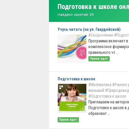
Подготовка к школе он
Найдено занятий: 39
Учусь читать (на ул. Гвардейской)
#Скорочтение
#Подгот
Программа включает в
комплексное формиров
правильного чт ...
Прием: идет
Подготовка к школе
#Математика
#Раннее 
малышей
#Природовед
#Подготовка к школе
Приглашаем на авторск
Подготовке к школе в 
образоват ...
Прием: идет