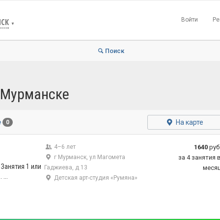
Войти
Ре
СК
▼
Поиск
в Мурманске
На карте
е
0
4–6 лет
1640
руб
г Мурманск, ул Магомета
за 4 занятия 
. Занятия 1 или
Гаджиева, д 13
меся
...
Детская арт-студия «Румяна»