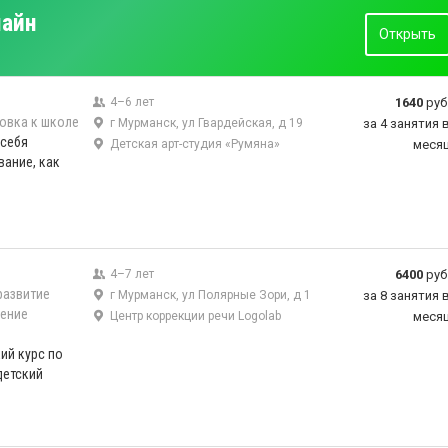
лайн
Открыть
4–6 лет
1640
руб
овка к школе
г Мурманск, ул Гвардейская, д 19
за 4 занятия 
 себя
Детская арт-студия «Румяна»
меся
ание, как
4–7 лет
6400
руб
развитие
г Мурманск, ул Полярные Зори, д 1
за 8 занятия 
ение
Центр коррекции речи Logolab
меся
ий курс по
детский