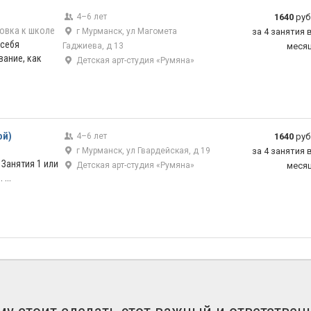
4–6 лет
1640
руб
овка к школе
г Мурманск, ул Магомета
за 4 занятия 
 себя
Гаджиева, д 13
меся
ание, как
Детская арт-студия «Румяна»
ой)
4–6 лет
1640
руб
г Мурманск, ул Гвардейская, д 19
за 4 занятия 
. Занятия 1 или
Детская арт-студия «Румяна»
меся
...