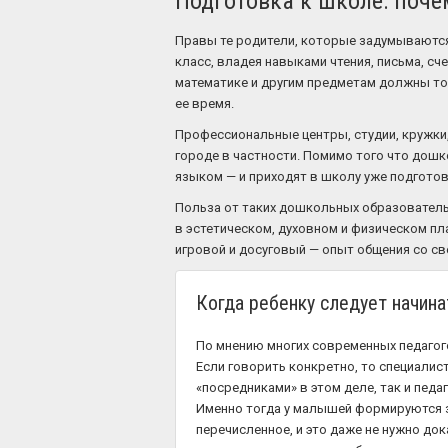
Подготовка к школе: поче
Правы те родители, которые задумываются 
класс, владея навыками чтения, письма, сч
математике и другим предметам должны тол
ее время.
Профессиональные центры, студии, кружки,
городе в частности. Помимо того что дошко
языком — и приходят в школу уже подготов
Польза от таких дошкольных образователь
в эстетическом, духовном и физическом пл
игровой и досуговый — опыт общения со св
Когда ребенку следует начина
По мнению многих современных педагого
Если говорить конкретно, то специалис
«посредниками» в этом деле, так и пед
Именно тогда у малышей формируются з
перечисленное, и это даже не нужно до