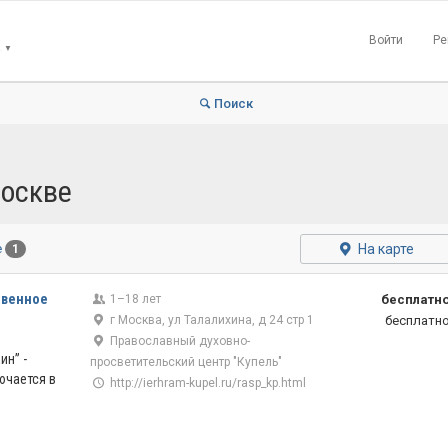
Войти
Ре
▼
Поиск
Москве
На карте
е
1
твенное
1–18 лет
бесплатн
г Москва, ул Талалихина, д 24 стр 1
бесплатн
Православный духовно-
ин” -
просветительский центр "Купель"
ючается в
http://ierhram-kupel.ru/rasp_kp.html