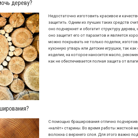
мочь дереву?
Недостаточно изготовить красивое и качеств
защитить. Одним из лучших таких средств счит
оно подчеркнет и обогатит структуру дерева, 
оно защитит его от паразитов и является хо
можно покрывать не только поделки, изготовл
кухонную утварь или детские игрушки, так как
изделие, на которое наносится масло, рекоме
как не обеспечивается полная защита от влаги
аширования?
С помощью браширования отлично подчеркивае
«налёт» старины. Во время работы жесткой м
волокна с верхнего слоя. Для этого важно по