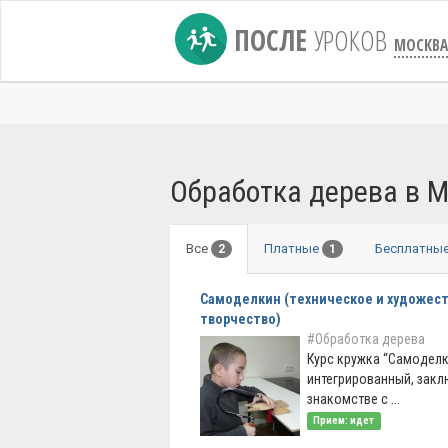
ПОСЛЕ
УРОКОВ
МОСКВА
Обработка дерева в 
Все
Платные
Бесплатны
2
1
Самоделкин (техническое и художес
творчество)
#Обработка дерева
Курс кружка “Самоделк
интегрированный, закл
знакомстве с ...
Прием: идет