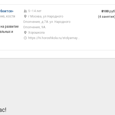
 боится»
5–14 лет
8100
руб
мню, кости
г Москва, ул Народного
(4 занятия
Ополчения, д 7А. ул. Народного
на развитие
Ополчения, 9А.
альных и
Хорошкола
https://hi.horoshkola.ru/stolyarnaya-masterskaya
ас!