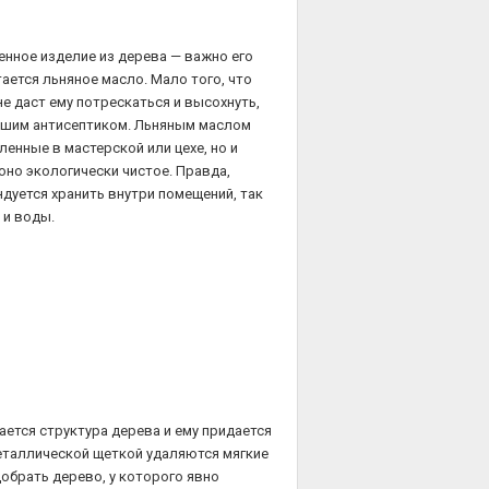
енное изделие из дерева — важно его
ается льняное масло. Мало того, что
не даст ему потрескаться и высохнуть,
рошим антисептиком. Льняным маслом
енные в мастерской или цехе, но и
 оно экологически чистое. Правда,
ндуется хранить внутри помещений, так
 и воды.
тся структура дерева и ему придается
еталлической щеткой удаляются мягкие
добрать дерево, у которого явно