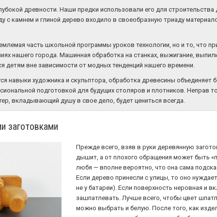
лубокой древности. Наши предки использовали его для строительства 
аряду с камнем и глиной дерево входило в своеобразную триаду матери
ъемлемая часть школьной программы уроков технологии, но и то, что пр
иях нашего города. Машинная обработка на станках, выжигание, выпил
тся детям вне зависимости от модных тенденций нашего времени.
ются навыки художника и скульптора, обработка древесины объединяет 
сиональной подготовкой для будущих столяров и плотников. Неправ тот
р, вкладывающий душу в свое дело, будет цениться всегда.
и заготовками
Прежде всего, взяв в руки деревянную заготов
дышит, а от плохого обращения может быть «
любя — вполне вероятно, что она сама подска
Если дерево принесли с улицы, то оно нуждае
не у батареи). Если поверхность неровная и в
зашпатлевать. Лучше всего, чтобы цвет шпатл
можно выбрать и белую. После того, как изде