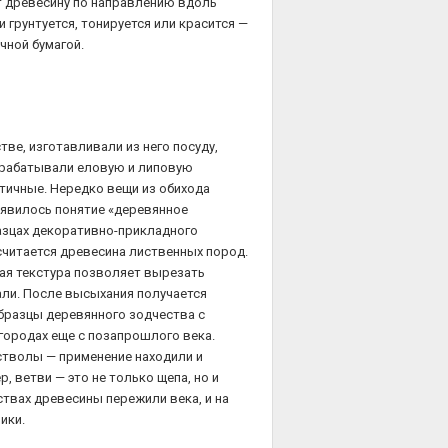
т древесину по направлению вдоль
 грунтуется, тонируется или красится —
чной бумагой.
ве, изготавливали из него посуду,
брабатывали еловую и липовую
ктичные. Нередко вещи из обихода
оявилось понятие «деревянное
азцах декоративно-прикладного
считается древесина лиственных пород.
тная текстура позволяет вырезать
ли. После высыхания получается
бразцы деревянного зодчества с
городах еще с позапрошлого века.
 стволы — применение находили и
р, ветви — это не только щепа, но и
ствах древесины пережили века, и на
ики.