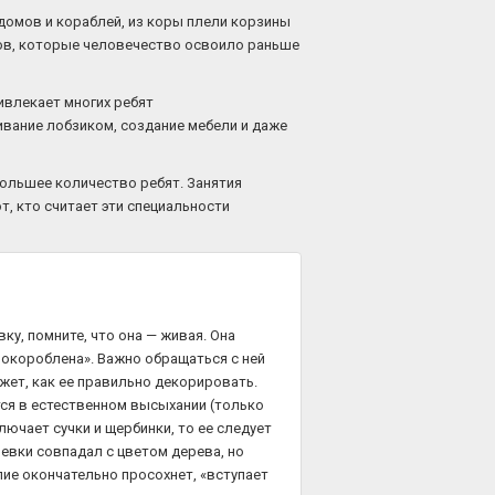
домов и кораблей, из коры плели корзины
алов, которые человечество освоило раньше
ивлекает многих ребят
ивание лобзиком, создание мебели и даже
большее количество ребят. Занятия
, кто считает эти специальности
ку, помните, что она — живая. Она
покороблена». Важно обращаться с ней
жет, как ее правильно декорировать.
тся в естественном высыхании (только
ключает сучки и щербинки, то ее следует
евки совпадал с цветом дерева, но
лие окончательно просохнет, «вступает