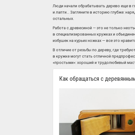
Люди начали обрабатывать дерево еще в г
и лапти... Загляните в историю глубже: н
остальных.
Работа с древесиной — это не только неот
в специализированных кружках и объединен
избушек на курьих ножках — все это нрави
В отличие от резьбы по дереву, где требу
в кружке могут стать отличной предпрофес
«простыми»: хороший и трудолюбивый масте
Как обращаться с деревянным