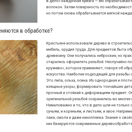
в дело» наждачная бумага — ею обрабатываю
волокон. Затем поверхность по необходимости
но потом снова обрабатывается мягкой нажда
еняются в обработке?
Крестьяне использовали дерево в строительст
мебель, орудия труда. Для предметов быта о
древесину. Они получались неброские, но пра
старались оформлять резьбой. Неслучайно п
кружево», которое применяют, говоря об обр
искусства. Наиболее подходящей для резьбы 
Это липа, ольха, осина. Их однородная и пло
изящные узоры, формировать тончайшие дета
прочный и стойкий к деформациям предмет. О
оригинальной резьбой сохранились во многих 
Немаловажно и то, что в дело шли не только
сучьям, и кореньям, и листьям, и хвое. Наприме
лаки, смола и даже кинопленка. Знания о свой
них базируются современные деревообработч