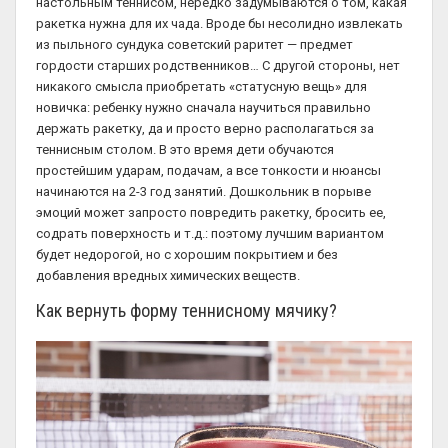
настольным теннисом, нередко задумываются о том, какая
ракетка нужна для их чада. Вроде бы несолидно извлекать
из пыльного сундука советский раритет — предмет
гордости старших родственников… С другой стороны, нет
никакого смысла приобретать «статусную вещь» для
новичка: ребенку нужно сначала научиться правильно
держать ракетку, да и просто верно располагаться за
теннисным столом. В это время дети обучаются
простейшим ударам, подачам, а все тонкости и нюансы
начинаются на 2-3 год занятий. Дошкольник в порыве
эмоций может запросто повредить ракетку, бросить ее,
содрать поверхность и т.д.: поэтому лучшим вариантом
будет недорогой, но с хорошим покрытием и без
добавления вредных химических веществ.
Как вернуть форму теннисному мячику?