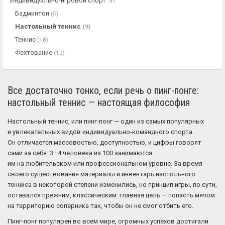
Индивидуально-игровой спорт
41
Бадминтон
(5)
Настольный теннис
(9)
Теннис
(18)
Фехтование
(10)
Все достаточно тонко, если речь о пинг-понге:
настольный теннис — настоящая философия
Настольный теннис, или пинг-понг — один из самых популярных
и увлекательных видов индивидуально-командного спорта.
Он отличается массовостью, доступностью, и цифры говорят
сами за себя: 3–4 человека из 100 занимаются
им на любительском или профессиональном уровне. За время
своего существования материалы и инвентарь настольного
тенниса в некоторой степени изменились, но принцип игры, по сути,
оставался прежним, классическим: главная цель — попасть мячом
на территорию соперника так, чтобы он не смог отбить его.
Пинг-понг популярен во всем мире, огромных успехов достигали