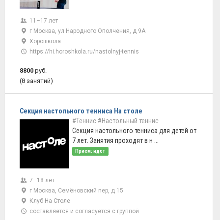
11–17 лет
г Москва, ул Народного Ополчения, д 9А
Хорошкола
https://hi.horoshkola.ru/nastolnyj-tennis
8800
руб.
(8 занятий)
Секция настольного тенниса На столе
#Теннис
#Настольный теннис
Секция настольного тенниса для детей от
7 лет. Занятия проходят в н ...
Прием: идет
7–18 лет
г Москва, Семёновский пер, д 15
Клуб На Столе
составляется и согласуется с группой