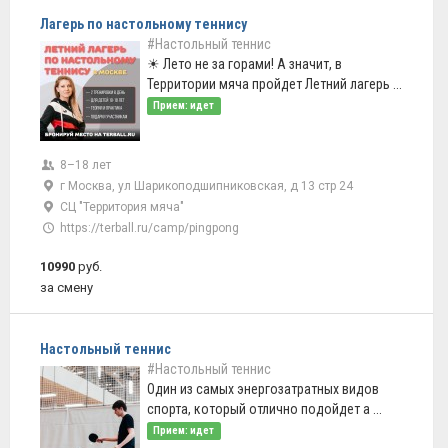
Лагерь по настольному теннису
#Настольный теннис
☀ Лето не за горами! А значит, в
Территории мяча пройдет Летний лагерь ...
Прием: идет
8–18 лет
г Москва, ул Шарикоподшипниковская, д 13 стр 24
CЦ "Территория мяча"
https://terball.ru/camp/pingpong
10990
руб.
за смену
Настольный теннис
#Настольный теннис
Один из самых энергозатратных видов
спорта, который отлично подойдет а ...
Прием: идет