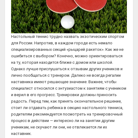
Настольный теннис трудно назвать экзотическим спортом
для России. Напротив, в каждом городе есть немало
специализированных секций «рыцарей ракеток». Как же не
ошибиться с выбором? Конечно, можно ориентироваться
на ту, которая находится ближе с домом или школой.
Однако лучше прислушаться к отзывам других учеников и
лично пообщаться с тренером. Далеко не всегда регалии
наставника имеют решающее значение. Важнее, чтобы
специалист относился с энтузиастом к занятиям с учеником
и верил в его прогресс. Тренировки должны приносить
радость. Перед тем, как принять окончательное решение,
стоит ли отдавать ребенка в секцию настольного тенниса,
родителям рекомендуется посмотреть на тренировочный
процесс в действии — интересно ли на занятии другим
ученикам, не скучают ли они, не отвлекается ли их
наставник.