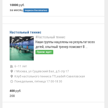
10000
руб.
за месяц
первое бесплатно
Настольный теннис
#Настольный теннис
Наши группы нацелены на результат всех
детей, опытный тренер поможет В ...
Прием: идет
6–11 лет
г Москва, ул Сущёвский Вал, д 5 стр 17
Клуб настольного тенниса TTLeadeR-Савеловская
Понедельник, пятница 17:00-18:30
400
руб.
200