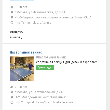
5–18 лет
г Москва, ул Ивантеевская, д 13 к 1
Клуб бадминтона и настольного тенниса "SmashClub"
http://smashclub.ru/tennis
2400
руб.
в месяц
Настольный теннис
#Настольный теннис
спортивная секция для детей и взрослых
Прием: идет
7–18 лет
г Москва, ул Кастанаевская, д 24
ГБУ "Молодежный центр "Галактика"
http://mcgalaktika.ru/?portfolio=tabletennis