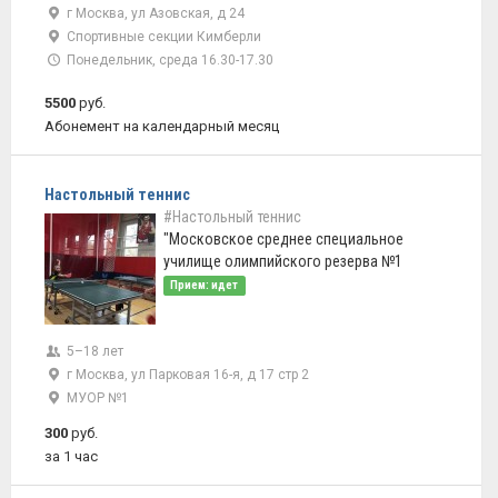
г Москва, ул Азовская, д 24
Спортивные секции Кимберли
Понедельник, среда 16.30-17.30
5500
руб.
Абонемент на календарный месяц
Настольный теннис
#Настольный теннис
"Московское среднее специальное
училище олимпийского резерва №1
Прием: идет
5–18 лет
г Москва, ул Парковая 16-я, д 17 стр 2
МУОР №1
300
руб.
за 1 час