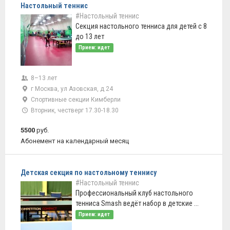
Настольный теннис
#Настольный теннис
Секция настольного тенниса для детей с 8
до 13 лет
Прием: идет
8–13 лет
г Москва, ул Азовская, д 24
Спортивные секции Кимберли
Вторник, честверг 17.30-18.30
5500
руб.
Абонемент на календарный месяц
Детская секция по настольному теннису
#Настольный теннис
Профессиональный клуб настольного
тенниса Smash ведёт набор в детские ...
Прием: идет