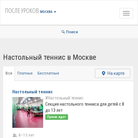
ПОСЛЕ УРОКОВ
МОСКВА
▼
Навиг
Поиск
Настольный теннис в Москве
На карте
Все
Платные
Бесплатные
Настольный теннис
#Настольный теннис
Секция настольного тенниса для детей с 8
до 13 лет
Прием: идет
8–13 лет