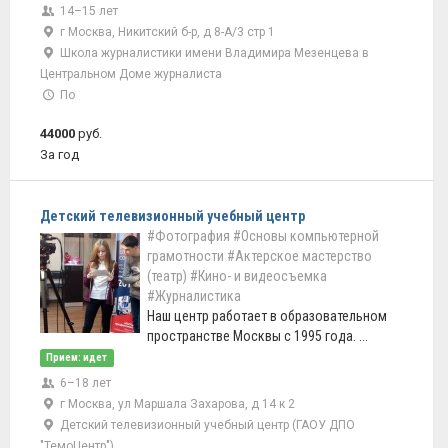
14–15 лет
г Москва, Никитский б-р, д 8-А/3 стр 1
Школа журналистики имени Владимира Мезенцева в
Центральном Доме журналиста
По
44000
руб.
За год
Детский телевизионный учебный центр
#Фотография
#Основы компьютерной
грамотности
#Актерское мастерство
(театр)
#Кино- и видеосъемка
#Журналистика
Наш центр работает в образовательном
пространстве Москвы с 1995 года. ...
Прием: идет
6–18 лет
г Москва, ул Маршала Захарова, д 14 к 2
Детский телевизионный учебный центр (ГАОУ ДПО
"ТемоЦентр")