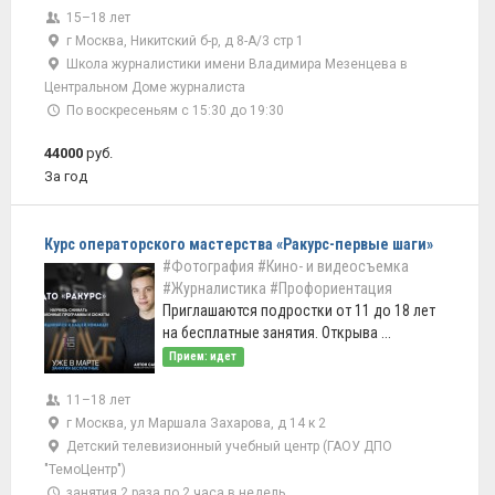
15–18 лет
г Москва, Никитский б-р, д 8-А/3 стр 1
Школа журналистики имени Владимира Мезенцева в
Центральном Доме журналиста
По воскресеньям с 15:30 до 19:30
44000
руб.
За год
Курс операторского мастерства «Ракурс-первые шаги»
#Фотография
#Кино- и видеосъемка
#Журналистика
#Профориентация
Приглашаются подростки от 11 до 18 лет
на бесплатные занятия. Открыва ...
Прием: идет
11–18 лет
г Москва, ул Маршала Захарова, д 14 к 2
Детский телевизионный учебный центр (ГАОУ ДПО
"ТемоЦентр")
занятия 2 раза по 2 часа в недель