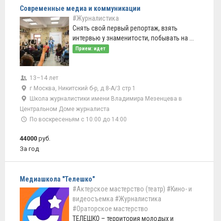
Современные медиа и коммуникации
#Журналистика
Снять свой первый репортаж, взять
интервью у знаменитости, побывать на ...
Прием: идет
13–14 лет
г Москва, Никитский б-р, д 8-А/3 стр 1
Школа журналистики имени Владимира Мезенцева в
Центральном Доме журналиста
По воскресеньям с 10:00 до 14:00
44000
руб.
За год
Медиашкола "Телешко"
#Актерское мастерство (театр)
#Кино- и
видеосъемка
#Журналистика
#Ораторское мастерство
ТЕЛЕШКО – территория молодых и