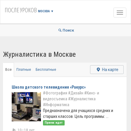
ПОСЛЕ УРОКОВ
МОСКВА
▼
Навиг
Поиск
Журналистика в Москве
На карте
Все
Платные
Бесплатные
Школа детского телевидения «Ракурс»
#Фотография
#Дизайн
#Кино- и
видеосъемка
#Журналистика
#Информатика
Предназначена для учащихся средних и
старших классов. Цель программы: ...
Прием: идет
10–18 лет