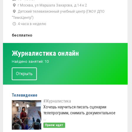
г Москва, ул Маршала Захарова, д 14 к 2
Детский телевизионный учебный центр (ГАОУ ДПО
"ТемоЦентр")
4 часа в неделю
бесплатно
Журналистика онлайн
Найдено занятий: 10
Открыть
Телевидение
#Журналистика
Хочешь научиться писать сценарии
телепрограмм, снимать документальное
...
Прием: идет