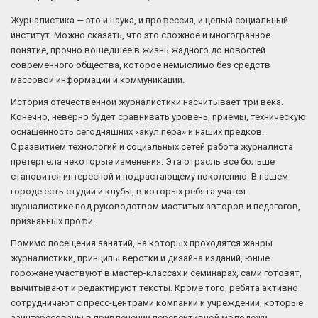
Журналистика — это и наука, и профессия, и целый социальный
институт. Можно сказать, что это сложное и многогранное
понятие, прочно вошедшее в жизнь жадного до новостей
современного общества, которое немыслимо без средств
массовой информации и коммуникации.
История отечественной журналистики насчитывает три века.
Конечно, неверно будет сравнивать уровень, приемы, техническую
оснащенность сегодняшних «акул пера» и наших предков.
С развитием технологий и социальных сетей работа журналиста
претерпела некоторые изменения. Эта отрасль все больше
становится интересной и подрастающему поколению. В нашем
городе есть студии и клубы, в которых ребята учатся
журналистике под руководством маститых авторов и педагогов,
признанных профи.
Помимо посещения занятий, на которых проходятся жанры
журналистики, принципы верстки и дизайна изданий, юные
горожане участвуют в мастер-классах и семинарах, сами готовят,
вычитывают и редактируют тексты. Кроме того, ребята активно
сотрудничают с пресс-центрами компаний и учреждений, которые
заинтересованы в привлечении перспективной молодежи.