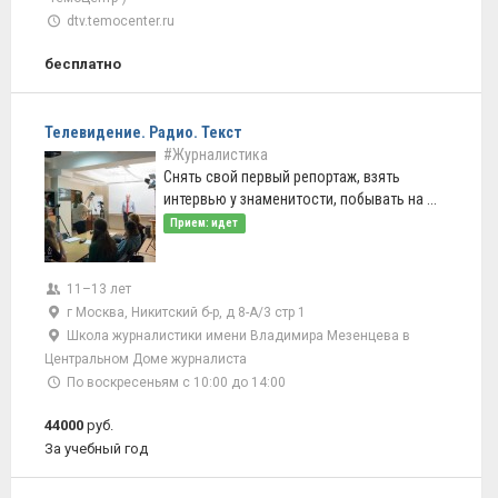
dtv.temocenter.ru
бесплатно
Телевидение. Радио. Текст
#Журналистика
Снять свой первый репортаж, взять
интервью у знаменитости, побывать на ...
Прием: идет
11–13 лет
г Москва, Никитский б-р, д 8-А/3 стр 1
Школа журналистики имени Владимира Мезенцева в
Центральном Доме журналиста
По воскресеньям с 10:00 до 14:00
44000
руб.
За учебный год