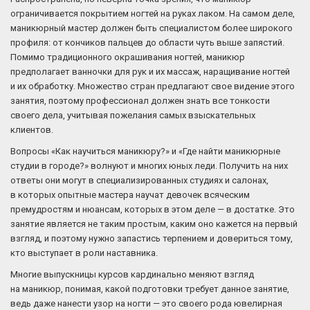
ограничивается покрытием ногтей на руках лаком. На самом деле,
маникюрный мастер должен быть специалистом более широкого
профиля: от кончиков пальцев до области чуть выше запястий.
Помимо традиционного окрашивания ногтей, маникюр
предполагает ванночки для рук и их массаж, наращивание ногтей
и их обработку. Множество стран предлагают свое видение этого
занятия, поэтому профессионал должен знать все тонкости
своего дела, учитывая пожелания самых взыскательных
клиентов.
Вопросы «Как научиться маникюру?» и «Где найти маникюрные
студии в городе?» волнуют и многих юных леди. Получить на них
ответы они могут в специализированных студиях и салонах,
в которых опытные мастера научат девочек всяческим
премудростям и нюансам, которых в этом деле — в достатке. Это
занятие является не таким простым, каким оно кажется на первый
взгляд, и поэтому нужно запастись терпением и довериться тому,
кто выступает в роли наставника.
Многие выпускницы курсов кардинально меняют взгляд
на маникюр, понимая, какой подготовки требует данное занятие,
ведь даже нанести узор на ногти — это своего рода ювелирная