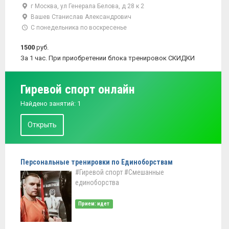
г Москва, ул Генерала Белова, д 28 к 2
Вашев Станислав Александрович
С понедельника по воскресенье
1500
руб.
За 1 час. При приобретении блока тренировок СКИДКИ
Гиревой спорт онлайн
Найдено занятий: 1
Открыть
Персональные тренировки по Единоборствам
#Гиревой спорт
#Смешанные
единоборства
Прием: идет