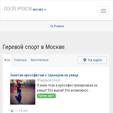
ПОСЛЕ УРОКОВ
МОСКВА
▼
Навиг
Поиск
Гиревой спорт в Москве
На карте
Все
Платные
Бесплатные
Занятия кроссфитом с тренером на улице
#Гиревой спорт
Я знаю толк в кроссфит-тренировках на
улице! Это вызов! Это возможнос ...
Прием: идет
1–18 лет