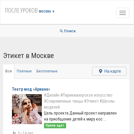
ПОСЛЕ УРОКОВ
МОСКВА
▼
Навиг
Поиск
Этикет в Москве
На карте
Все
Платные
Бесплатные
Театр мод «Ариана»
#Дизайн
#Парикмахерское искусство
#Современные танцы
#Этикет
#Школы
моделей
Цель проекта Данный проект направлен
на приобщение детей к миру кос ...
Прием: идет
5–14 лет