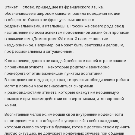
Этикет — слово, пришедшее из французского языка,
обозначающее в широком смысле правила поведения людей
в обществе. Однако не французы считаются его
родоначальниками, а итальянцы. В России же своего рода свод
наставлений по всем аспектам повседневной жизни был прописан
в знаменитом «Домострое» XVI века. Этикет — понятие
неоднозначное. Например, он может быть светским и деловым,
профессиональным и ситуационным.
К сожалению, далеко не каждый ребенок в нашей стране знаком
с правилами этикета — некоторые родители авантюрно
пренебрегают этим важнейшим пунктом воспитания.
В городских же студиях, центрах, творческих объединениях ребята
могут в полной мере познакомиться с нормами
и разновидностями этикета, которые окажут им неоценимую
помощь и при взаимодействии со сверстниками, и во взрослой
жизни.
Воспитанный человек, имеющий свой внутренний кодекс чести
и поведения — это свободный и уверенный в себе гражданин,
который смело смотрит в будущее, готов с достоинством принять
любую ситуацию, не допускает конфузных случаев при общении