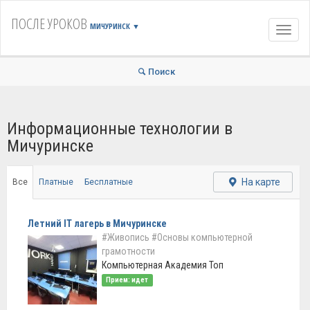
ПОСЛЕ УРОКОВ
МИЧУРИНСК
▼
Навиг
Поиск
Информационные технологии в
Мичуринске
На карте
Все
Платные
Бесплатные
Летний IT лагерь в Мичуринске
#Живопись
#Основы компьютерной
грамотности
Компьютерная Академия Топ
Прием: идет