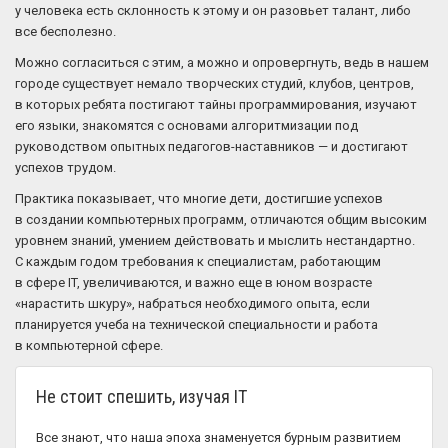
у человека есть склонность к этому и он разовьет талант, либо
все бесполезно.
Можно согласиться с этим, а можно и опровергнуть, ведь в нашем
городе существует немало творческих студий, клубов, центров,
в которых ребята постигают тайны программирования, изучают
его языки, знакомятся с основами алгоритмизации под
руководством опытных педагогов-наставников — и достигают
успехов трудом.
Практика показывает, что многие дети, достигшие успехов
в создании компьютерных программ, отличаются общим высоким
уровнем знаний, умением действовать и мыслить нестандартно.
С каждым годом требования к специалистам, работающим
в сфере IT, увеличиваются, и важно еще в юном возрасте
«нарастить шкуру», набраться необходимого опыта, если
планируется учеба на технической специальности и работа
в компьютерной сфере.
Не стоит спешить, изучая IT
Все знают, что наша эпоха знаменуется бурным развитием