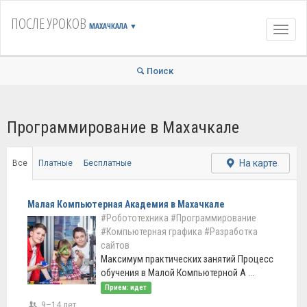
ПОСЛЕ УРОКОВ
МАХАЧКАЛА
▼
Навиг
Поиск
Программирование в Махачкале
На карте
Все
Платные
Бесплатные
Малая Компьютерная Академия в Махачкале
#Робототехника
#Программирование
#Компьютерная графика
#Разработка
сайтов
Максимум практических занятий Процесс
обучения в Малой Компьютерной А ...
Прием: идет
9–14 лет