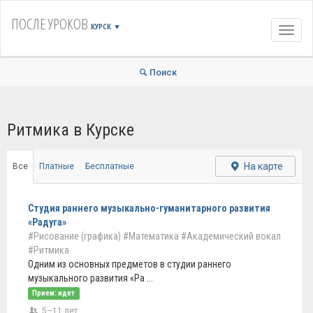
ПОСЛЕ УРОКОВ
КУРСК
▼
Навиг
Поиск
Ритмика в Курске
На карте
Все
Платные
Бесплатные
Студия раннего музыкально-гуманитарного развития
«Радуга»
#Рисование (графика)
#Математика
#Академический вокал
#Ритмика
Одним из основных предметов в студии раннего
музыкального развития «Ра ...
Прием: идет
5–11 лет