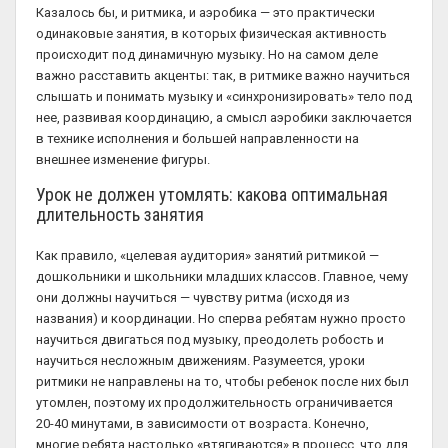
Казалось бы, и ритмика, и аэробика — это практически
одинаковые занятия, в которых физическая активность
происходит под динамичную музыку. Но на самом деле
важно расставить акценты: так, в ритмике важно научиться
слышать и понимать музыку и «синхронизировать» тело под
нее, развивая координацию, а смысл аэробики заключается
в технике исполнения и большей направленности на
внешнее изменение фигуры.
Урок не должен утомлять: какова оптимальная
длительность занятия
Как правило, «целевая аудитория» занятий ритмикой —
дошкольники и школьники младших классов. Главное, чему
они должны научиться — чувству ритма (исходя из
названия) и координации. Но сперва ребятам нужно просто
научиться двигаться под музыку, преодолеть робость и
научиться несложным движениям. Разумеется, уроки
ритмики не направлены на то, чтобы ребенок после них был
утомлен, поэтому их продолжительность ограничивается
20-40 минутами, в зависимости от возраста. Конечно,
многие ребята настолько «втягиваются» в процесс, что для