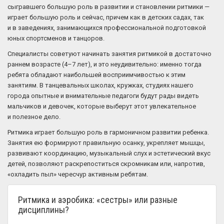
сыгравшего большую роль в развитии и становлении ритмики —
играет большую роль и сейчас, причем как в детских садах, так
и в заведениях, занимающихся профессиональной подготовкой
юных спортсменов и танцоров.
Специалисты советуют начинать занятия ритмикой в достаточно
раннем возрасте (4–7 лет), и это неудивительно: именно тогда
ребята обладают наибольшей восприимчивостью к этим
занятиям. В танцевальных школах, кружках, студиях нашего
города опытные и внимательные педагоги будут рады видеть
мальчиков и девочек, которые выберут этот увлекательное
и полезное дело.
Ритмика играет большую роль в гармоничном развитии ребенка.
Занятия ею формируют правильную осанку, укрепляет мышцы,
развивают координацию, музыкальный слух и эстетический вкус
детей, позволяют раскрепоститься скромникам или, напротив,
«охладить пыл» чересчур активным ребятам.
Ритмика и аэробика: «сестры» или разные
дисциплины?