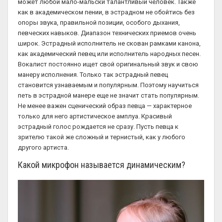
может любой мало-мальски талантливый человек. Также
как в академическом пении, в эстрадном не обойтись без
опоры звука, правильной позиции, особого дыхания,
певческих навыков. Диапазон технических приемов очень
широк. Эстрадный исполнитель не скован рамками канона,
как академический певец или исполнитель народных песен.
Вокалист постоянно ищет свой оригинальный звук и свою
манеру исполнения. Только так эстрадный певец
становится узнаваемым и популярным. Поэтому научиться
петь в эстрадной манере еще не значит стать популярным.
Не менее важен сценический образ певца — характерное
только для него артистическое амплуа. Красивый
эстрадный голос рождается не сразу. Пусть певца к
зрителю такой же сложный и тернистый, как у любого
другого артиста.
Какой микрофон называется динамическим?