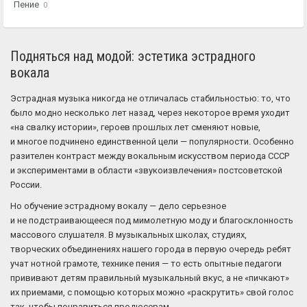
Пение
0
Подняться над модой: эстетика эстрадного
вокала
Эстрадная музыка никогда не отличалась стабильностью: то, что
было модно несколько лет назад, через некоторое время уходит
«на свалку истории», героев прошлых лет сменяют новые,
и многое подчинено единственной цели — популярности. Особенно
разителен контраст между вокальным искусством периода СССР
и экспериментами в области «звукоизвлечения» постсоветской
России.
Но обучение эстрадному вокалу — дело серьезное
и не подстраивающееся под мимолетную моду и благосклонность
массового слушателя. В музыкальных школах, студиях,
творческих объединениях нашего города в первую очередь ребят
учат нотной грамоте, технике пения — то есть опытные педагоги
прививают детям правильный музыкальный вкус, а не «пичкают»
их приемами, с помощью которых можно «раскрутить» свой голос
так, чтобы понравиться продюсерам.