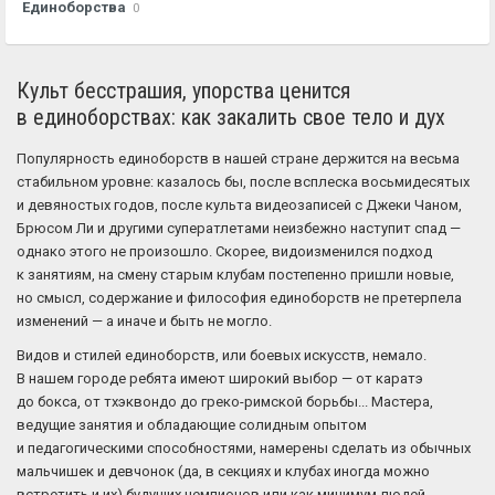
Единоборства
0
Культ бесстрашия, упорства ценится
в единоборствах: как закалить свое тело и дух
Популярность единоборств в нашей стране держится на весьма
стабильном уровне: казалось бы, после всплеска восьмидесятых
и девяностых годов, после культа видеозаписей с Джеки Чаном,
Брюсом Ли и другими суператлетами неизбежно наступит спад —
однако этого не произошло. Скорее, видоизменился подход
к занятиям, на смену старым клубам постепенно пришли новые,
но смысл, содержание и философия единоборств не претерпела
изменений — а иначе и быть не могло.
Видов и стилей единоборств, или боевых искусств, немало.
В нашем городе ребята имеют широкий выбор — от каратэ
до бокса, от тхэквондо до греко-римской борьбы... Мастера,
ведущие занятия и обладающие солидным опытом
и педагогическими способностями, намерены сделать из обычных
мальчишек и девчонок (да, в секциях и клубах иногда можно
встретить и их) будущих чемпионов или как минимум людей,