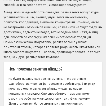
способных и за себя постоять, и свое здоровье укрепить.
А ведь польза единоборств очевидна: развивается мускулатура,
укрепляются мышцы, скелет, улучшается выносливость,
ловкость, координация, внимание, концентрация. Конечно, никто
не застрахован от синяков и шишек, но без них и не будет грядущих
достижений, ведь кто не падал, тот не поднимался. Каждый вид
единоборств по-своему уникален и имеет особые традиции.
Помимо физической подготовки, ребята больше узнают
об истории страны, которая является родоначальником того или
иного боевого искусства — словом, происходит работа не только
тела, но и духа, расширяется кругозор.
Чем полезны занятия айкидо?
Не будет лишним еще раз напомнить, что восточные
единоборства — целая философия и особый мир. В их ряду
почетное место занимает айкидо — один из самых
популярных их видов. Оно способствует гармоничному
развитию ребенка — как духовному, так и физическому.
Дети становятся более сильными и выносливыми,