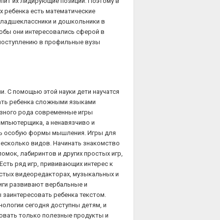
епит их лидирующие позиции. Поэтому в
их ребенка есть математические
 младшеклассники и дошкольники в
обы они интересовались сферой в
 поступлению в профильные вузы
. С помощью этой науки дети научатся
гать ребенка сложными языками
азного рода современные игры
мпьютерщика, а ненавязчиво и
ть особую формы мышления. Игры для
несколько видов. Начинать знакомство
омок, лабиринтов и других простых игр,
Есть ряд игр, прививающих интерес к
остых видеоредакторах, музыкальных и
иги развивают вербальные и
 заинтересовать ребенка текстом.
ологии сегодня доступны детям, и
зовать только полезные продукты и