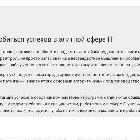
биться успехов в элитной сфере IT
и талант, сродни способности создавать достойные художественные и 
рает роль не просто запас знаний, а нестандартное мышление и особый
зя: либо у человека есть склонность к этому и он разовьет талант, ли
ергнуть, ведь в нашем городе существует немало творческих студий, к
ют его языки, знакомятся с основами алгоритмизации под руководств
остигшие успехов в создании компьютерных программ, отличаются общи
ждым годом требования к специалистам, работающим в сфере IT, увели
 опыта, если планируется учеба на технической специальности и работ