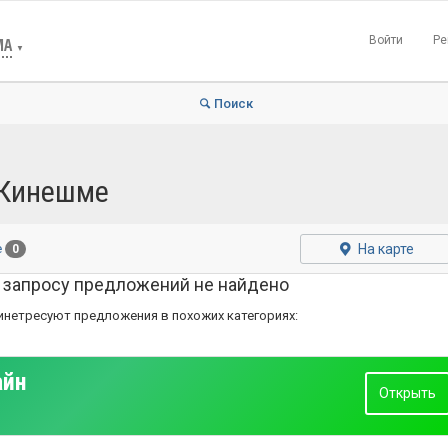
Войти
Ре
МА
▼
Поиск
 Кинешме
На карте
е
0
 запросу предложений не найдено
инетресуют предложения в похожих категориях:
айн
Открыть