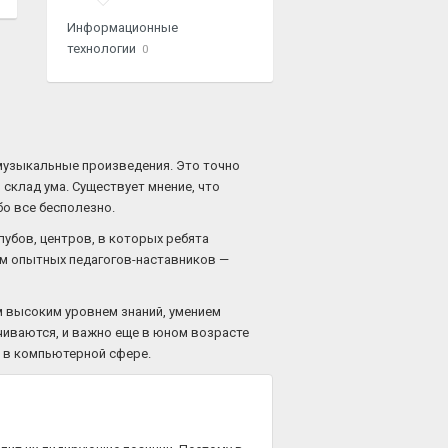
Информационные
технологии
0
музыкальные произведения. Это точно
 склад ума. Существует мнение, что
бо все бесполезно.
лубов, центров, в которых ребята
ом опытных педагогов-наставников —
м высоким уровнем знаний, умением
чиваются, и важно еще в юном возрасте
а в компьютерной сфере.