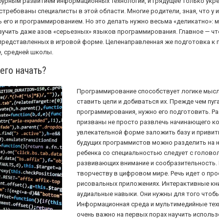
 бурным развитием информационных технологий, и грядущее только укр
требованы специалисты в этой области. Многие родители, зная, что у 
ь его и программированием. Но это делать нужно весьма «деликатно»:
учить даже азов «серьезных» языков программирования. Главное — чт
, представленных в игровой форме. Целенаправленная же подготовка к
е, средней школы.
его начать?
Программирование способствует логике мысли
ставить цели и добиваться их. Прежде чем пу
программирования, нужно его подготовить. Р
призваны не просто развлечь начинающего ко
увлекательной форме заложить базу и приви
будущих программистов можно разделить на 
ребенка со специальностью следует с головол
развивающих внимание и сообразительность. 
творчеству в цифровом мире. Речь идет о пр
рисовальных приложениях. Интерактивные кн
аудиальные навыки. Они нужны для того чтобы
Информационная среда и мультимедийные техн
очень важно на первых порах научить исполь