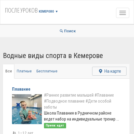
ПОСЛЕ УРОКОВ
КЕМЕРОВО
▼
Навиг
Поиск
Водные виды спорта в Кемерове
На карте
Все
Платные
Бесплатные
Плавание
#Раннее развитие малышей
#Плавание
#Подводное плавание
#Дети особой
заботы
Школа Плавания в Рудничном районе
ведет набор на индивидуальные тренир ...
Прием: идет
1–12 лет