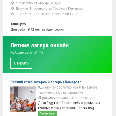
г Кемерово, ул Мичурина, д 13
Детское IT-пространство Codologia Кемерово
8-12 лет: 9.00-15.30. 13-16 лет: 16.00-19.15
13000
руб.
Для ребят 8-12 лет за один сезон
Летние лагеря онлайн
Найдено занятий: 14
Открыть
Летний компьютерный лагерь в Кемерово
#Дизайн
#Робототехника
#Начальное
техническое моделирование
#Программирование
#Летние лагеря
Дети будут пробовать себя в различных
компьютерных специальностях под ...
Прием: идет