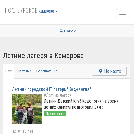
ПОСЛЕ УРОКОВ
КЕМЕРОВО
▼
Навиг
Поиск
Летние лагеря в Кемерове
На карте
Все
Платные
Бесплатные
Летний городской IT-лагерь "Кодология"
#Летние лагеря
Летний Детский Клуб Кодология на время
летних каникул подготовил для р ...
Прием: идет
8–16 лет