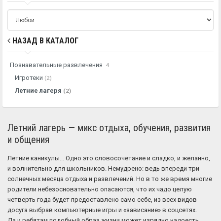
НАЗАД В КАТАЛОГ
Познавательные развлечения
4
Игротеки
(2)
Летние лагеря
(2)
Летний лагерь — микс отдыха, обучения, развития
и общения
Летние каникулы... Одно это словосочетание и сладко, и желанно,
и волнительно для школьников. Немудрено: ведь впереди три
солнечных месяца отдыха и развлечений. Но в то же время многие
родители небезосновательно опасаются, что их чадо целую
четверть года будет предоставлено само себе, из всех видов
досуга выбрав компьютерные игры и «зависание» в соцсетях.
Да и ребятам подобный образ жизни может изрядно надоесть.