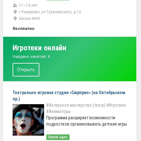
11–14 лет
г Кемерово, ул Тухачевского, д 10
Школа №69
бесплатно
Игротеки онлайн
Найдено занятий: 4
Открыть
Театрально-игровая студия «Сюрприз» (на Октябрьском
пр.)
#Актерское мастерство (театр)
#Игротеки
#Аниматоры
Программа расширяет возможности
подростков организовывать детские игры
...
Прием: идет