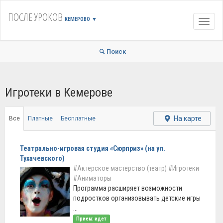
ПОСЛЕ УРОКОВ
КЕМЕРОВО
▼
Навиг
Поиск
Игротеки в Кемерове
На карте
Все
Платные
Бесплатные
Театрально-игровая студия «Сюрприз» (на ул.
Тухачевского)
#Актерское мастерство (театр)
#Игротеки
#Аниматоры
Программа расширяет возможности
подростков организовывать детские игры
...
Прием: идет