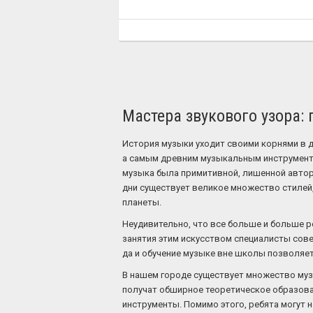
Мастера звукового узора:
История музыки уходит своими корнями в д
а самым древним музыкальным инструментом
музыка была примитивной, лишенной авторс
дни существует великое множество стилей,
планеты.
Неудивительно, что все больше и больше ре
занятия этим искусством специалисты сове
да и обучение музыке вне школы позволяет
В нашем городе существует множество музы
получат обширное теоретическое образован
инструменты. Помимо этого, ребята могут 