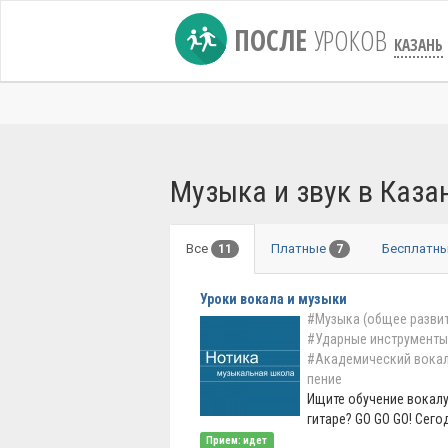
ПОСЛЕ
УРОКОВ
КАЗАНЬ
Музыка и звук в Каза
Все
Платные
Бесплатн
11
7
Уроки вокала и музыки
#Музыка (общее развит
#Ударные инструменты
#Академический вока
пение
Ищите обучение вокалу
гитаре? GO GO GO! Сегод
Прием: идет