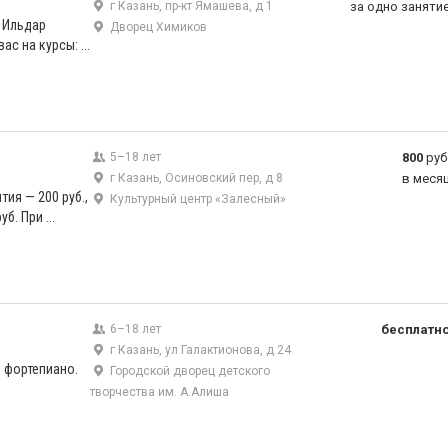
г Казань, пр-кт Ямашева, д 1
за одно заняти
 Ильдар
Дворец Химиков
с на курсы: ...
5–18 лет
800
руб
)
г Казань, Осиновский пер, д 8
в меся
ия — 200 руб.,
Культурный центр «Залесный»
б. При ...
6–18 лет
бесплатн
)
г Казань, ул Галактионова, д 24
 фортепиано.
Городской дворец детского
творчества им. А.Алиша