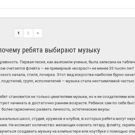
1
2
>
 почему ребята выбирают музыку
ревность. Первая песня, как выяснили ученые, была записана на табли
 считается флейта — ее примерный «возраст» не менее 35 тысяч лет! 
кого начала, стиля, почерка. Этот вид искусства наиболее бурно нача
 подстилей, групп, исполнителей — музыка стала неотъемлемой частью
бят становится не только ценителями музыки, но и ее создателями или
туют начинать в достаточно раннем возрасте. Ребенок сам по себе быс
 более гармонично развить личность, эстетические вкусы.
кальных школ, студий, кружков и клубов, в которых ребята могут науч
ие. Не иссякает количество желающих освоить гитару, флейту, скрипк
научиться создавать музыку на компьютере или ноутбуке с помощью сп