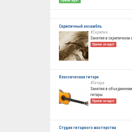
Прием: идет
Скрипичный ансамбль
#Скрипка
Занятия в скрипичном 
Прием: не идет
Классическая гитара
#Гитара
Занятия в объединени
гитары.
Прием: не идет
Студия гитарного мастерства