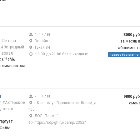
4–17 лет
3000
руб
)
#Гитара
Онлайн
за месяц 
#Эстрадный
Тукая 84
абонимент
 вокал
с 9:00 до 21:00 без выходных
первое бесплатно
ds"? ❗Мы
кальная школа
ы
7–17 лет
9800
руб
я
#Актерское
г Казань, ул Горьковское Шоссе, д
смен
джеинг
100
ДОЛ "Пламя"
тартует
https://sdp-gh.ru/camp/2352/
филь-