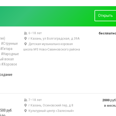
Открыть
6–18 лет
бесплатн
ие)
г Казань, ул Волгоградская, д 39А
)
#Струнные
Детская музыкально-хоровая
#Гитара
школа №3 Ново-Савиновского района
ы
#Народные
ый вокал
л
#Хоровое
оздание
7–18 лет
2000
руб
г Казань, Осиновский пер, д 8
в меся
500 руб.
Культурный центр «Залесный»
й по