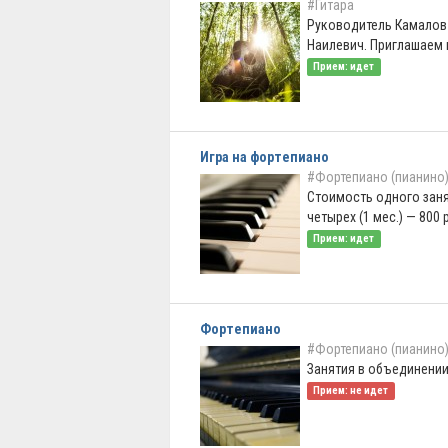
#Гитара
Руководитель Камалов
Наилевич. Приглашаем ва
Прием: идет
Игра на фортепиано
#Фортепиано (пианино
Стоимость одного занят
четырех (1 мес.) — 800 ру
Прием: идет
Фортепиано
#Фортепиано (пианино
Занятия в объединении
Прием: не идет