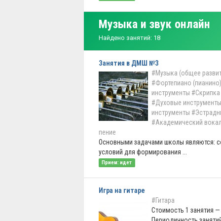
Музыка и звук онлайн
Найдено занятий: 18
Занятия в ДМШ №3
#Музыка (общее развит
#Фортепиано (пианино
инструменты
#Скрипка
#Духовые инструмент
инструменты
#Эстрадн
#Академический вока
пение
Основными задачами школы являются: с
условий для формирования ...
Прием: идет
Игра на гитаре
#Гитара
Стоимость 1 занятия — 
Периодичность заняти