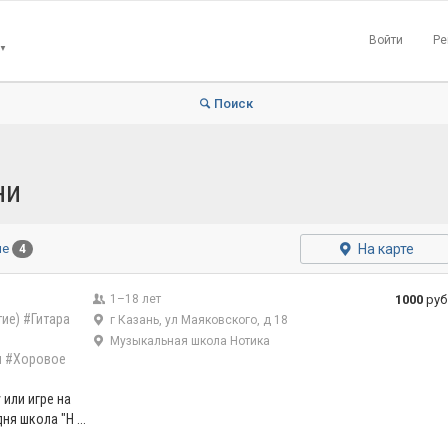
Войти
Ре
▼
Поиск
ни
На карте
ые
4
1–18 лет
1000
руб
ие)
#Гитара
г Казань, ул Маяковского, д 18
Музыкальная школа Нотика
л
#Хоровое
 или игре на
ня школа "Н ...