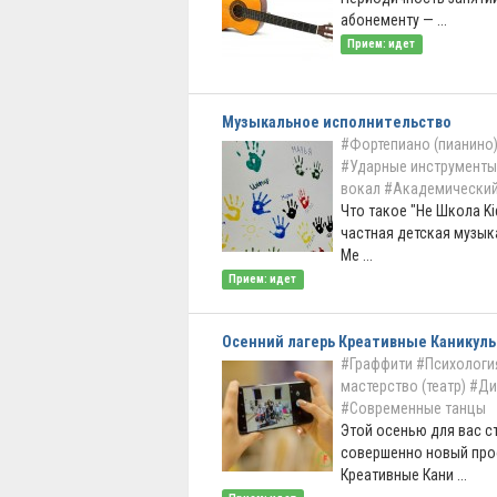
абонементу — ...
Прием: идет
Музыкальное исполнительство
#Фортепиано (пианино
#Ударные инструменты
вокал
#Академический
Что такое "Не Школа Ki
частная детская музы
Ме ...
Прием: идет
Осенний лагерь Креативные Каникул
#Граффити
#Психологи
мастерство (театр)
#Ди
#Современные танцы
Этой осенью для вас с
совершенно новый про
Креативные Кани ...