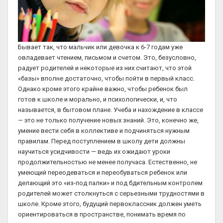
Бывает так, что мальчик или девочка к 6-7 годам уже
овладевает чтением, письмом и счетом. Это, безусловно,
радует родителей и некоторые из них считают, что этой
«базы» вполне достаточно, чтобы пойти в первый класс.
Однако кроме этого крайне важно, чтобы ребенок был
готов к школе и морально, и психологически, и, что
называется, в бытовом плане. Учеба и нахождение в классе
— это не только получение новых знаний. Это, конечно же,
умение вести себя в коллективе и подчиняться нужным
правилам. Перед поступлением в школу дети должны
научиться усидчивости — ведь их ожидают уроки
продолжительностью не менее получаса. Естественно, не
умеющий переодеваться и переобуваться ребенок или
делающий это «из-под палки» и под бдительным контролем
родителей может столкнуться с серьезными трудностями в
школе. Кроме этого, будущий первоклассник должен уметь
ориентироваться в пространстве, понимать время по