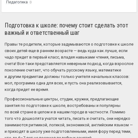
Педагогика
0
Подготовка к школе: почему стоит сделать этот
важный и ответственный шаг
Правы те родители, которые задумываются о подготовке к школе
своих детей еще в раннем возрасте — ведь куда как лучше, если
чадо придет в первый класс, владея навыками чтения, письма,
счета! Все-таки представляется неверным подход, когда взрослое
поколение считает, что обучать русскому языку, математике
и другим предметам должны только учителя начальных классов:
мол, программа одна для всех, и пусть она реализовывается,
когда придет ее время.
Профессиональные центры, студии, кружки, предлагающие
занятия по подготовке к школе, востребованы и популярны
по всей стране в целом и в нашем городе в частности. Помимо
того что дошколята учатся читать, писать и считать, они нередко
занимаются ритмикой, логикой, экономикой, английским языком —
и приходят в школу уже подготовленными, имея фору перед теми,
кто до 6–7 лет не посещал подобных занятий.