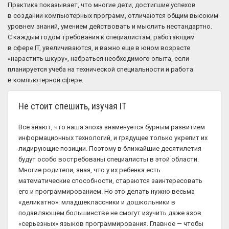
Практика показывает, что многие дети, достигшие успехов
в создании компьютерных программ, отличаются общим высоким
уровнем знаний, умением действовать и мыслить нестандартно.
С каждым годом требования к специалистам, работающим
в сфере IT, увеличиваются, и важно еще в юном возрасте
«нарастить шкуру», набраться необходимого опыта, если
планируется учеба на технической специальности и работа
в компьютерной сфере.
Не стоит спешить, изучая IT
Все знают, что наша эпоха знаменуется бурным развитием
информационных технологий, и грядущее только укрепит их
лидирующие позиции. Поэтому в ближайшие десятилетия
будут особо востребованы специалисты в этой области.
Многие родители, зная, что у их ребенка есть
математические способности, стараются заинтересовать
его и программированием. Но это делать нужно весьма
«деликатно»: младшеклассники и дошкольники в
подавляющем большинстве не смогут изучить даже азов
«серьезных» языков программирования. Главное — чтобы