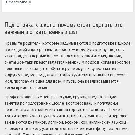
Педагогика
0
Подготовка к школе: почему стоит сделать этот
важный и ответственный шаг
Правы те родители, которые задумываются о подготовке к школе
своих детей еще в раннем возрасте — ведь куда как лучше, если
чадо придет в первый класс, владея навыками чтения, письма,
счета! Все-таки представляется неверным подход, когда взрослое
поколение считает, что обучать русскому языку, математике
и другим предметам должны только учителя начальных классов:
мол, программа одна для всех, и пусть она реализовывается,
когда придет ее время.
Профессиональные центры, студии, кружки, предлагающие
занятия по подготовке к школе, востребованы и популярны
по всей стране в целом и в нашем городе в частности. Помимо
того что дошколята учатся читать, писать и считать, они нередко
занимаются ритмикой, логикой, экономикой, английским языком —
и приходят в школу уже подготовленными, имея фору перед теми,
кто до 6–7 лет не посещал подобных занятий.