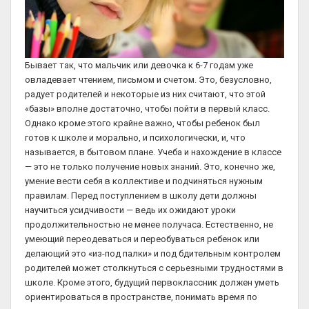
Бывает так, что мальчик или девочка к 6-7 годам уже
овладевает чтением, письмом и счетом. Это, безусловно,
радует родителей и некоторые из них считают, что этой
«базы» вполне достаточно, чтобы пойти в первый класс.
Однако кроме этого крайне важно, чтобы ребенок был
готов к школе и морально, и психологически, и, что
называется, в бытовом плане. Учеба и нахождение в классе
— это не только получение новых знаний. Это, конечно же,
умение вести себя в коллективе и подчиняться нужным
правилам. Перед поступлением в школу дети должны
научиться усидчивости — ведь их ожидают уроки
продолжительностью не менее получаса. Естественно, не
умеющий переодеваться и переобуваться ребенок или
делающий это «из-под палки» и под бдительным контролем
родителей может столкнуться с серьезными трудностями в
школе. Кроме этого, будущий первоклассник должен уметь
ориентироваться в пространстве, понимать время по