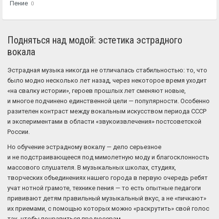
Пение
0
Подняться над модой: эстетика эстрадного
вокала
Эстрадная музыка никогда не отличалась стабильностью: то, что
было модно несколько лет назад, через некоторое время уходит
«на свалку истории», героев прошлых лет сменяют новые,
и многое подчинено единственной цели — популярности. Особенно
разителен контраст между вокальным искусством периода СССР
и экспериментами в области «звукоизвлечения» постсоветской
России.
Но обучение эстрадному вокалу — дело серьезное
и не подстраивающееся под мимолетную моду и благосклонность
массового слушателя. В музыкальных школах, студиях,
творческих объединениях нашего города в первую очередь ребят
учат нотной грамоте, технике пения — то есть опытные педагоги
прививают детям правильный музыкальный вкус, а не «пичкают»
их приемами, с помощью которых можно «раскрутить» свой голос
так, чтобы понравиться продюсерам.