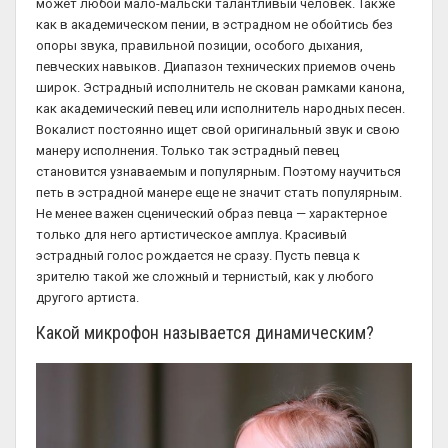
может любой мало-мальски талантливый человек. Также
как в академическом пении, в эстрадном не обойтись без
опоры звука, правильной позиции, особого дыхания,
певческих навыков. Диапазон технических приемов очень
широк. Эстрадный исполнитель не скован рамками канона,
как академический певец или исполнитель народных песен.
Вокалист постоянно ищет свой оригинальный звук и свою
манеру исполнения. Только так эстрадный певец
становится узнаваемым и популярным. Поэтому научиться
петь в эстрадной манере еще не значит стать популярным.
Не менее важен сценический образ певца — характерное
только для него артистическое амплуа. Красивый
эстрадный голос рождается не сразу. Пусть певца к
зрителю такой же сложный и тернистый, как у любого
другого артиста.
Какой микрофон называется динамическим?