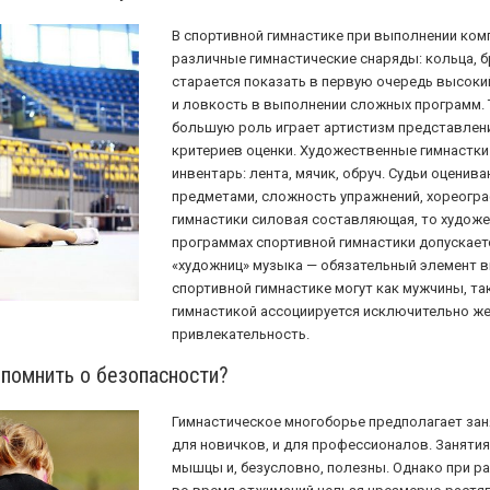
В спортивной гимнастике при выполнении ко
различные гимнастические снаряды: кольца, б
старается показать в первую очередь высоки
и ловкость в выполнении сложных программ. 
большую роль играет артистизм представлени
критериев оценки. Художественные гимнастки
инвентарь: лента, мячик, обруч. Судьи оценив
предметами, сложность упражнений, хореогра
гимнастики силовая составляющая, то художе
программах спортивной гимнастики допускае
«художниц» музыка — обязательный элемент в
спортивной гимнастике могут как мужчины, та
гимнастикой ассоциируется исключительно жен
привлекательность.
о помнить о безопасности?
Гимнастическое многоборье предполагает заня
для новичков, и для профессионалов. Занятия
мышцы и, безусловно, полезны. Однако при ра