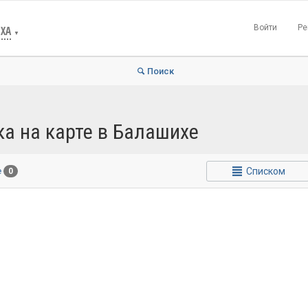
Войти
Ре
ХА
▼
Поиск
а на карте в Балашихе
Списком
е
0