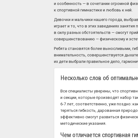
и особенность — в сочетании огромной физ
к спортивной гимнастике и любовь к ней.
Девочки и мальчики нашего города, выбрав
играет и то, что в этих заведениях заняти
в силу разных обстоятельств — смогут пр
совершенствованию — физическому и эсте
Ребята становятся более выносливыми, гиб
внимательность, совершенствуется дыхател
их дети выбрали правильное дело, гармони
Несколько слов об оптимальн
Все специалисты уверены, что спортивно
и секции, которые производят набор та
6-7 лет, соответственно, уже поздно: к
теряться гибкость, дарованная природо
эффективно смогут развиться физически
методические указания.
Чем отличается спортивная г