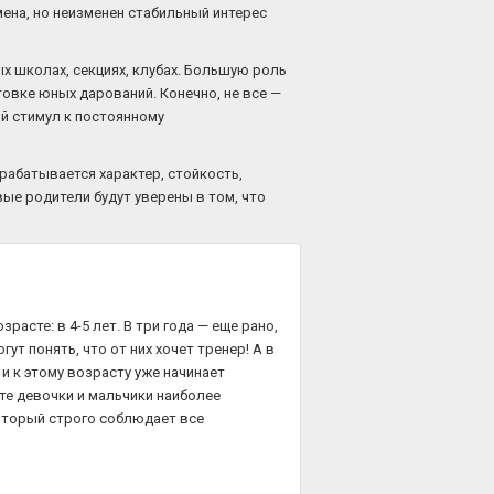
ена, но неизменен стабильный интерес
х школах, секциях, клубах. Большую роль
товке юных дарований. Конечно, не все —
й стимул к постоянному
рабатывается характер, стойкость,
ые родители будут уверены в том, что
асте: в 4-5 лет. В три года — еще рано,
т понять, что от них хочет тренер! А в
 и к этому возрасту уже начинает
те девочки и мальчики наиболее
который строго соблюдает все