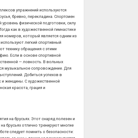
мплексов упражнений используются
русья, бревно, перекладина. Спортсмен
й уровень физической подготовки, силу
Тогда как в художественной гимнастике
я номеров, который является одним из
 используют легкий спортивный
ают технику обращения с этими
фию. Если в основе спортивной
ственной — ловкость. В вольных
тся музыкальное сопровождение. Для
ыступлений. Добиться успехов в
к и женщины. С художественной
ская красота, грация и
тия на брусьях. Этот снаряд полезен и
 на брусьях отлично тренируют многие
боте следует помнить о безопасности: