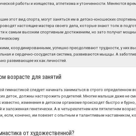
ической работы и изящества, атлетизма и утонченности. Меняются врем
шие этот вид спорта, могут заняться им в детско-юношеских спортивны
я проводят настоящие мастера своего дела, которые знают толк в подго
ийти к самым высоким спортивным достижениям, но зато получат мощны
тическому.
кими, координированными, успешно преодолевают трудности, у них вы
ьная и сердечно-сосудистая система, развиваются мышцы. А заботлив
чно развивающее их как личностей.
ом возрасте для занятий
й гимнастикой следует начинать заниматься в строго определенном возр
ких деток, должны насторожить родителей. Многие малыши даже не смогу
ак известно, изменения в детском организме происходят быстро и бурно,
й и заложенная генетически. А в четырехлетнем или пятилетнем возрас
, если, конечно, им повезет с опытным и талантливым наставником, 
имнастика от художественной?