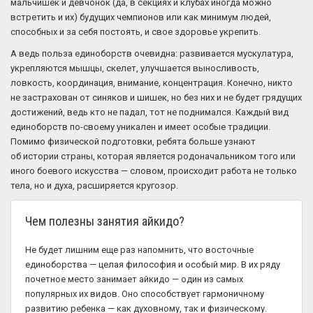
мальчишек и девчонок (да, в секциях и клубах иногда можно
встретить и их) будущих чемпионов или как минимум людей,
способных и за себя постоять, и свое здоровье укрепить.
А ведь польза единоборств очевидна: развивается мускулатура,
укрепляются мышцы, скелет, улучшается выносливость,
ловкость, координация, внимание, концентрация. Конечно, никто
не застрахован от синяков и шишек, но без них и не будет грядущих
достижений, ведь кто не падал, тот не поднимался. Каждый вид
единоборств по-своему уникален и имеет особые традиции.
Помимо физической подготовки, ребята больше узнают
об истории страны, которая является родоначальником того или
иного боевого искусства — словом, происходит работа не только
тела, но и духа, расширяется кругозор.
Чем полезны занятия айкидо?
Не будет лишним еще раз напомнить, что восточные
единоборства — целая философия и особый мир. В их ряду
почетное место занимает айкидо — один из самых
популярных их видов. Оно способствует гармоничному
развитию ребенка — как духовному, так и физическому.