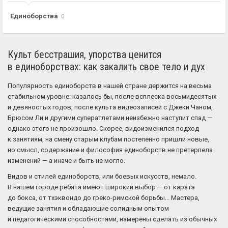
Единоборства
0
Культ бесстрашия, упорства ценится
в единоборствах: как закалить свое тело и дух
Популярность единоборств в нашей стране держится на весьма
стабильном уровне: казалось бы, после всплеска восьмидесятых
и девяностых годов, после культа видеозаписей с Джеки Чаном,
Брюсом Ли и другими суператлетами неизбежно наступит спад —
однако этого не произошло. Скорее, видоизменился подход
к занятиям, на смену старым клубам постепенно пришли новые,
но смысл, содержание и философия единоборств не претерпела
изменений — а иначе и быть не могло.
Видов и стилей единоборств, или боевых искусств, немало.
В нашем городе ребята имеют широкий выбор — от каратэ
до бокса, от тхэквондо до греко-римской борьбы... Мастера,
ведущие занятия и обладающие солидным опытом
и педагогическими способностями, намерены сделать из обычных