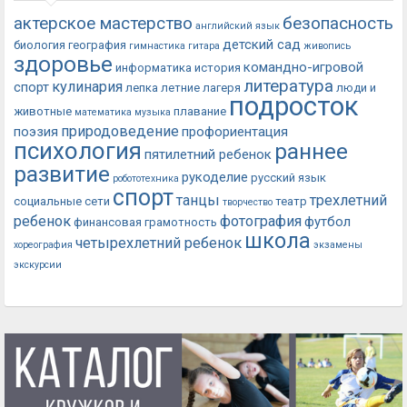
актерское мастерство
безопасность
английский язык
детский сад
биология
география
гимнастика
гитара
живопись
здоровье
командно-игровой
информатика
история
литература
кулинария
спорт
лепка
летние лагеря
люди и
подросток
животные
плавание
математика
музыка
природоведение
поэзия
профориентация
психология
раннее
пятилетний ребенок
развитие
рукоделие
русский язык
робототехника
спорт
танцы
трехлетний
социальные сети
театр
творчество
ребенок
фотография
футбол
финансовая грамотность
школа
четырехлетний ребенок
хореография
экзамены
экскурсии