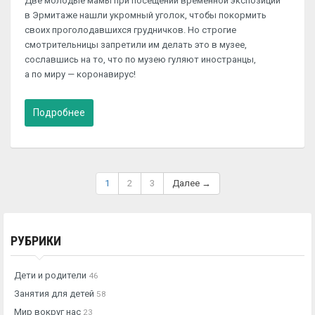
Две молодые мамы при посещении временной экспозиции
в Эрмитаже нашли укромный уголок, чтобы покормить
своих проголодавшихся грудничков. Но строгие
смотрительницы запретили им делать это в музее,
сославшись на то, что по музею гуляют иностранцы,
а по миру — коронавирус!
Подробнее
1
2
3
Далее →
РУБРИКИ
Дети и родители
46
Занятия для детей
58
Мир вокруг нас
23