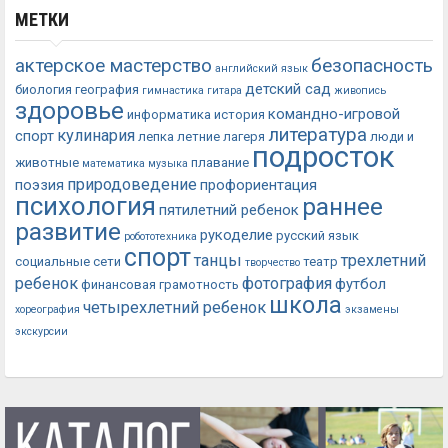
МЕТКИ
актерское мастерство
безопасность
английский язык
детский сад
биология
география
гимнастика
гитара
живопись
здоровье
командно-игровой
информатика
история
литература
кулинария
спорт
лепка
летние лагеря
люди и
подросток
животные
плавание
математика
музыка
природоведение
поэзия
профориентация
психология
раннее
пятилетний ребенок
развитие
рукоделие
русский язык
робототехника
спорт
танцы
трехлетний
социальные сети
театр
творчество
ребенок
фотография
футбол
финансовая грамотность
школа
четырехлетний ребенок
хореография
экзамены
экскурсии