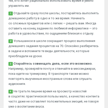
тех, кто хочет рационально использовать время и умело
управлять им.
Отдыхайте сразу после школы, постарайтесь выполнять
1
домашнюю работу в одно и то же время. Начинать
со сложных предметов или с легких — решать вам. Иногда
оставить на конец задание по любимой информатике — это
работа в удовольствие, по ощущениям близкая к отдыху.
Услышанное в школе сокращает процесс выполнения
2
домашнего задания процентов на 70. Спокойно разберитесь
в задаче и вспомните те виды деятельности, которые
преобладали на уроке.
Старайтесь совмещать дела, если это возможно.
3
Например, проверяйте почту и отвечайте в мессенджерах,
пока едете на тренировку. В транспорте также можно
повторять выученные иностранные слова или слушать
аудиокниги.
Не тратьте лишнее время на просмотр новостей
4
в соцсетях: практической пользы мало, а качество контента
часто даже не оставляет положительных эмоций, не говоря
уже о воспитании вкуса.