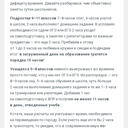
дефициту времени. Давайте разберемся, чем объективно
заняты сутки школьников.
Подростки 9–11 классов
7–8 часов спят, 6 часов учатся
в школе, 3 часа выполняют домашнее задание. В условиях
необходимости сдачи ОГЭ или ЕГЭ 2 часа уходит
на самоподготовку, а занятия с репетиторами по важным
предметам — это еще 2 часа. Прибавим к этому
от 1 до 3 часов на любимые кружки и секции и подведем
итог:
в загруженный день на образование тратится
порядка 15 часов!
Учащиеся 5–8 классов
немного выигрывают во времени
просто потому, что у них нет ОГЭ и ЕГЭ. Их распорядок — это
8–9 часов сна, 5–6 часов обучения в школе, чуть больше
2 часов на выполнение домашнего задания и те же 1–3 часа
на тренировки или репетиции. Добавим 1 час
на самоподготовку к ВПР и получим
не менее 11 часов
в день, отведенных учебе.
Кстати, наши расчеты не учитывают время, необходимое
на перемещение по городу. Если учесть еще хотя бы 2 часа
в транспорте, то увидим, что в современном мире
по-