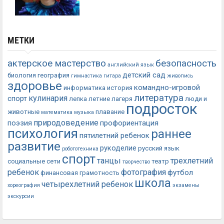
МЕТКИ
актерское мастерство
безопасность
английский язык
детский сад
биология
география
гимнастика
гитара
живопись
здоровье
командно-игровой
информатика
история
литература
кулинария
спорт
лепка
летние лагеря
люди и
подросток
животные
плавание
математика
музыка
природоведение
поэзия
профориентация
психология
раннее
пятилетний ребенок
развитие
рукоделие
русский язык
робототехника
спорт
танцы
трехлетний
социальные сети
театр
творчество
ребенок
фотография
футбол
финансовая грамотность
школа
четырехлетний ребенок
хореография
экзамены
экскурсии