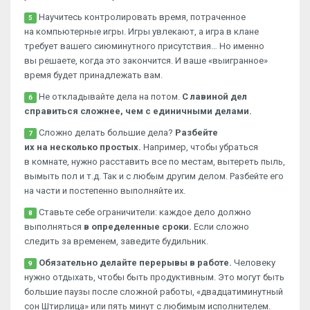
Научитесь контролировать время, потраченное
5
на компьютерные игры. Игры увлекают, а игра в клане
требует вашего сиюминутного присутствия… Но именно
вы решаете, когда это закончится. И ваше «выигранное»
время будет принадлежать вам.
Не откладывайте дела на потом.
С лавиной дел
6
справиться сложнее, чем с единичными делами.
Сложно делать большие дела?
Разбейте
7
их на несколько простых.
Например, чтобы убраться
в комнате, нужно расставить все по местам, вытереть пыль,
вымыть пол и т.д. Так и с любым другим делом. Разбейте его
на части и постепенно выполняйте их.
Ставьте себе ограничители: каждое дело должно
8
выполняться
в определенные сроки.
Если сложно
следить за временем, заведите будильник.
Обязательно делайте перерывы в работе.
Человеку
9
нужно отдыхать, чтобы быть продуктивным. Это могут быть
большие паузы после сложной работы, «двадцатиминутный
сон Штирлица» или пять минут с любимым исполнителем.