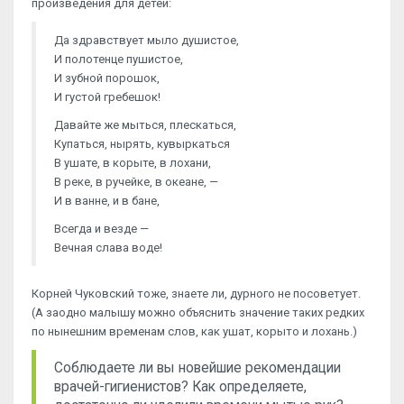
произведения для детей:
Да здравствует мыло душистое,
И полотенце пушистое,
И зубной порошок,
И густой гребешок!
Давайте же мыться, плескаться,
Купаться, нырять, кувыркаться
В ушате, в корыте, в лохани,
В реке, в ручейке, в океане, —
И в ванне, и в бане,
Всегда и везде —
Вечная слава воде!
Корней Чуковский тоже, знаете ли, дурного не посоветует.
(А заодно малышу можно объяснить значение таких редких
по нынешним временам слов, как ушат, корыто и лохань.)
Соблюдаете ли вы новейшие рекомендации
врачей-гигиенистов? Как определяете,