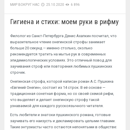
МИР ВОКРУГ НАС
25.10.2020
6 896
Гигиена и стихи: моем руки в рифму
Филолог из Санкт-Петербурга Денис Ахапкин посчитал, что
выразительное чтение онегинской строфы занимает
больше 20 секунд — именно столько, сколько
рекомендуется тратить на мытье рук в современных
эпидемиологических условиях. Это отличный повод для
заучивания строф или повторения любимых пушкинских
строчек.
Онегинская строфа, которой написан роман А.С. Пушкина
«Евгений Онегин», состоит из 14 строк. В её основе —
традиционная сонетная форма, но со своей схемой рифм,
что выделяет и делает онегинскую строфу такой
узнаваемой для каждого русскоязычного читателя.
Есть любители и знатоки пушкинского романа, готовые
заучивать его наизусть и декламировать целыми главами.
Такие энтузиасты часто остаются непонятыми в обществе: