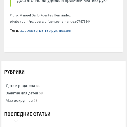
достаточно ли уделили времени мытью рук?
Фото: Manuel Darío Fuentes Hernández |
pixabay.com/ru/users/drfuenteshernandez-7757554/
Теги:
здоровье
, мытье рук
, поэзия
РУБРИКИ
Дети и родители
46
Занятия для детей
58
Мир вокруг нас
23
ПОСЛЕДНИЕ СТАТЬИ