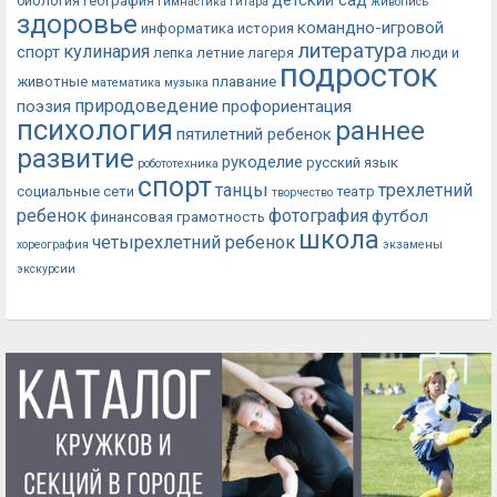
биология
география
гимнастика
гитара
живопись
здоровье
командно-игровой
информатика
история
литература
кулинария
спорт
лепка
летние лагеря
люди и
подросток
животные
плавание
математика
музыка
природоведение
поэзия
профориентация
психология
раннее
пятилетний ребенок
развитие
рукоделие
русский язык
робототехника
спорт
танцы
трехлетний
социальные сети
театр
творчество
ребенок
фотография
футбол
финансовая грамотность
школа
четырехлетний ребенок
хореография
экзамены
экскурсии