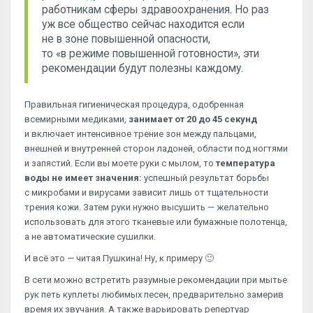
работникам сферы здравоохранения. Но раз
уж все общество сейчас находится если
не в зоне повышенной опасности,
то «в режиме повышенной готовности», эти
рекомендации будут полезны каждому.
Правильная гигиеническая процедура, одобренная
всемирными медиками,
занимает от 20 до 45 секунд
и включает интенсивное трение зон между пальцами,
внешней и внутренней сторон ладоней, области под ногтями
и запястий. Если вы моете руки с мылом, то
температура
воды не имеет значения:
успешный результат борьбы
с микробами и вирусами зависит лишь от тщательности
трения кожи. Затем руки нужно высушить — желательно
использовать для этого тканевые или бумажные полотенца,
а не автоматические сушилки.
И всё это — читая Пушкина! Ну, к примеру 🙂
В сети можно встретить разумные рекомендации при мытье
рук петь куплеты любимых песен, предварительно замерив
время их звучания. А также варьировать репертуар