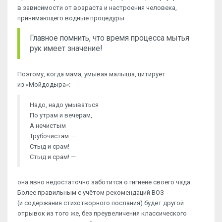
в зависимости от возраста и настроения человека,
принимающего водные процедуры.
Главное помнить, что время процесса мытья
рук имеет значение!
Поэтому, когда мама, умывая малыша, цитирует
из «Мойдодыра»:
Надо, надо умываться
По утрам и вечерам,
А нечистым
Трубочистам —
Стыд и срам!
Стыд и срам! —
она явно недостаточно заботится о гигиене своего чада.
Более правильным с учётом рекомендаций ВОЗ
(и содержания стихотворного послания) будет другой
отрывок из того же, без преувеличения классического