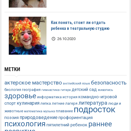
Как понять, стоит ли отдать
ребенка в театральную студию
26.10.2020
МЕТКИ
актерское мастерство
безопасность
английский язык
детский сад
биология
география
гимнастика
гитара
живопись
здоровье
командно-игровой
информатика
история
литература
кулинария
спорт
лепка
летние лагеря
люди и
подросток
животные
плавание
математика
музыка
природоведение
поэзия
профориентация
психология
раннее
пятилетний ребенок