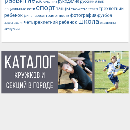
развитие
рукоделие
русский язык
робототехника
спорт
танцы
трехлетний
социальные сети
театр
творчество
ребенок
фотография
футбол
финансовая грамотность
школа
четырехлетний ребенок
хореография
экзамены
экскурсии