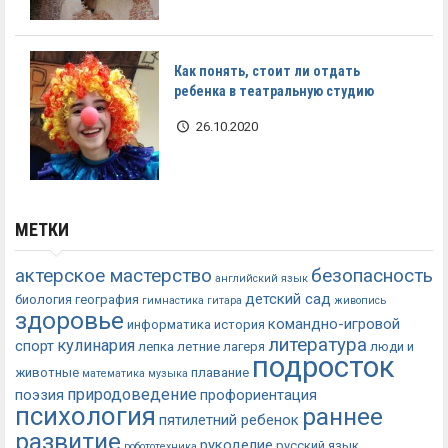
Как понять, стоит ли отдать
ребенка в театральную студию
26.10.2020
МЕТКИ
актерское мастерство
безопасность
английский язык
детский сад
биология
география
гимнастика
гитара
живопись
здоровье
командно-игровой
информатика
история
литература
кулинария
спорт
лепка
летние лагеря
люди и
подросток
животные
плавание
математика
музыка
природоведение
поэзия
профориентация
психология
раннее
пятилетний ребенок
развитие
рукоделие
русский язык
робототехника