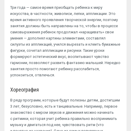
Три года — самое время приобщать ребенка к миру
искусства, в частности, живописи, лепки, аппликации. Это
время активного проявления творческой энергии, поэтому
занятия должны быть направлены на то, чтобы в процессе
самовыражения ребенок продолжал «наращивать» свои
умения — дополнял картины элементами, составлял
силуэты из аппликаций, учился вырезать и клеить бумажные
фигурки, сочетал аппликации и рисунки. Такие уроки
формируют эстетический вкус, воспитывают чувство
гармонии, позволяют развить фантазию малышей. Нередко
занятия просто помогают ребенку расслабиться,
успокоиться, отвлечься.
Хореография
В ряду программ, которые будут полезны детям, достигшим
3 лет, безусловно, есть и танцевальные. Например, первое
знакомство с миром звуков и движения можно начинать
с ритмики, которая учит ребенка правильно воспринимать
музыку и двигаться под нее, чувствовать ритм (что
и понятно из названия). Одно из самых популярных