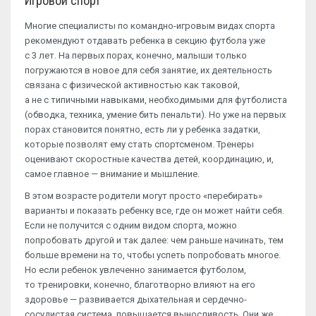
Игровой спорт
Многие специалисты по командно-игровым видах спорта
рекомендуют отдавать ребенка в секцию футбола уже
с 3 лет. На первых порах, конечно, малыши только
погружаются в новое для себя занятие, их деятельность
связана с физической активностью как таковой,
а не с типичными навыками, необходимыми для футболиста
(обводка, техника, умение бить пенальти). Но уже на первых
порах становится понятно, есть ли у ребенка задатки,
которые позволят ему стать спортсменом. Тренеры
оценивают скоростные качества детей, координацию, и,
самое главное — внимание и мышление.
В этом возрасте родители могут просто «перебирать»
варианты и показать ребенку все, где он может найти себя.
Если не получится с одним видом спорта, можно
попробовать другой и так далее: чем раньше начинать, тем
больше времени на то, чтобы успеть попробовать многое.
Но если ребенок увлеченно занимается футболом,
то тренировки, конечно, благотворно влияют на его
здоровье — развивается дыхательная и сердечно-
сосудистая система, повышается выносливость. Они же