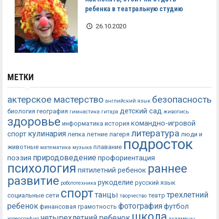
ребенка в театральную студию
26.10.2020
МЕТКИ
актерское мастерство
безопасность
английский язык
детский сад
биология
география
гимнастика
гитара
живопись
здоровье
командно-игровой
информатика
история
литература
кулинария
спорт
лепка
летние лагеря
люди и
подросток
животные
плавание
математика
музыка
природоведение
поэзия
профориентация
психология
раннее
пятилетний ребенок
развитие
рукоделие
русский язык
робототехника
спорт
танцы
трехлетний
социальные сети
театр
творчество
ребенок
фотография
футбол
финансовая грамотность
школа
четырехлетний ребенок
хореография
экзамены