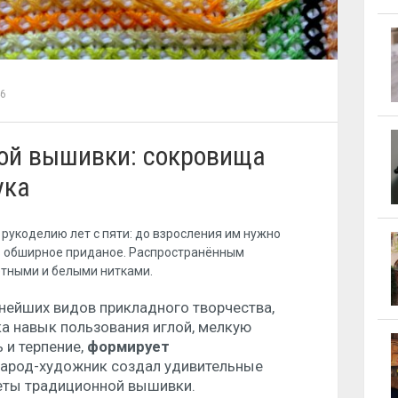
46
ой вышивки: сокровища
ука
 рукоделию лет с пяти: до взросления им нужно
ть обширное приданое. Распространённым
тными и белыми нитками.
нейших видов прикладного творчества,
ка навык пользования иглой, мелкую
 и терпение,
формирует
арод-художник создал удивительные
еты традиционной вышивки.