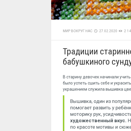
МИР ВОКРУГ НАС
27.02.2020
2 1
Традиции старинн
бабушкиного сунд
В старину девочек начинали учить
было успеть сшить себе и украси
украшением служила вышивка цве
Вышивка, один из популяр
помогает развить у ребён
моторику рук, усидчивость
художественный вкус.
Н
по красоте мотивы и сюж