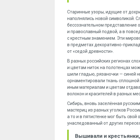
Старинные узоры, идущие от дохри
наполнялись новой символикой. С
бессознательном представление о
и православный подвой, а в повс
с крестным знамением. Эти миров
в предметах декоративно-приклад
от «седой древности».
В разных российских регионах сл
и цветам ниток на полотенцах мож
шили гладью, рязаночки — синей 
орнаментировали ткань сплошной 
иным материалам и цветам отдава
волокон и красителей в разных ме
Сибирь, вновь заселённая русскими
мастериц из разных уголков России
а то и в пятистенке мог быть свой
унаследованный от других пересе
Вышивали и крестьянки,