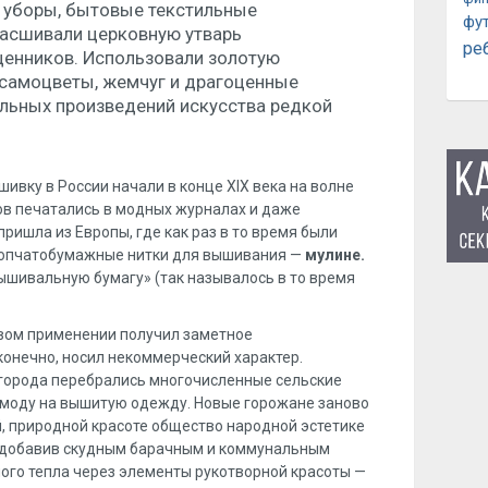
е уборы, бытовые текстильные
фу
расшивали церковную утварь
ре
щенников. Использовали золотую
, самоцветы, жемчуг и драгоценные
альных произведений искусства редкой
вку в России начали в конце XIX века на волне
ов печатались в модных журналах и даже
пришла из Европы, где как раз в то время были
лопчатобумажные нитки для вышивания —
мулине.
ышивальную бумагу» (так называлось в то время
овом применении получил заметное
 конечно, носил некоммерческий характер.
 города перебрались многочисленные сельские
й моду на вышитую одежду. Новые горожане заново
, природной красоте общество народной эстетике
, добавив скудным барачным и коммунальным
ного тепла через элементы рукотворной красоты —