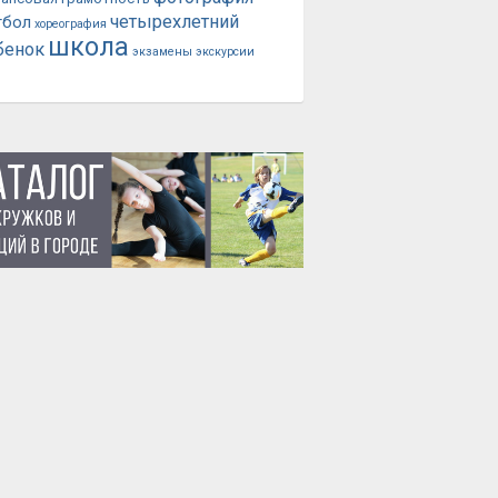
четырехлетний
тбол
хореография
школа
бенок
экзамены
экскурсии