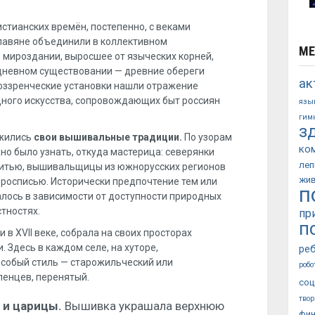
стианских времён, постепенно, с веками
лавяне объединили в коллективном
МЕ
 мироздании, выросшее от языческих корней,
едневном существовании — древние обереги
ак
оззренческие установки нашли отражение
ного искусства, сопровождающих быт россиян
язы
гим
з
ожились
свои вышивальные традиции.
По узорам
ко
но было узнать, откуда мастерица: северянки
леп
нитью, вышивальщицы из южнорусских регионов
жи
росписью. Исторически предпочтение тем или
п
лось в зависимости от доступности природных
стностях.
пр
п
 в XVII веке, собрала на своих просторах
. Здесь в каждом селе, на хуторе,
ре
 особый стиль — старожильческий или
робо
ленцев, перенятый.
соц
твор
 и царицы.
Вышивка украшала верхнюю
фин