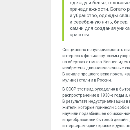
одежду и бельё, головны
принадлежности. Богато 
и убранство, одежды свя
и серебряную нить, бисер
камни для создания уник
красоты.
Специально популяризировать выши
интереса к фольклору: схемы узор
на обёртках от мыла. Бизнес-идея 
изобретены длинноволоконные х
В начале прошлого века прясть «в
мулине) стали и в России.
В СССР этот вид рукоделия в быт
распространение в 1930-е годы и,
В результате индустриализации в
жители, которые принесли с собо
научили подзабывшее об исконной
и преобразовали бытовой дизайн
интерьерам ярких красок и душев