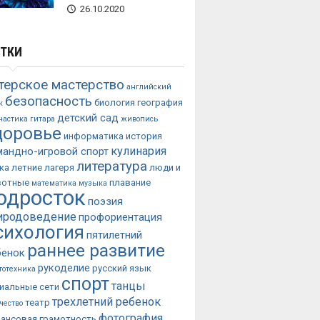
26.10.2020
ТКИ
терское мастерство
английский
безопасность
биология
география
к
детский сад
настика
гитара
живопись
доровье
информатика
история
кулинария
мандно-игровой спорт
литература
ка
летние лагеря
люди и
вотные
плавание
математика
музыка
одросток
поэзия
иродоведение
профориентация
сихология
пятилетний
раннее развитие
бенок
рукоделие
русский язык
тотехника
спорт
танцы
иальные сети
трехлетний ребенок
театр
чество
фотография
ансовая грамотность