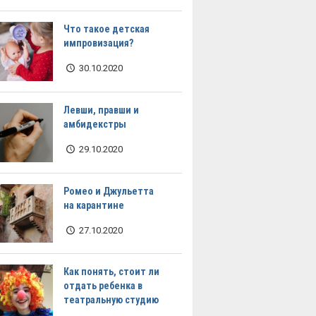
Что такое детская
импровизация?
30.10.2020
Левши, правши и
амбидекстры
29.10.2020
Ромео и Джульетта
на карантине
27.10.2020
Как понять, стоит ли
отдать ребенка в
театральную студию