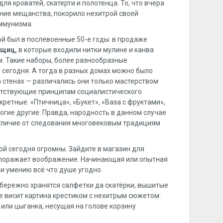
я кроватей, скатерти и полотенца. То, что вчера
ние мещанства, покорило нехитрой своей
ммунизма.
й был в послевоенные 50-е годы: в продаже
ьщиц,
в которые входили нитки мулине и канва
. Такие наборы, более разнообразные
 сегодня. А тогда в разных домах можно было
 стенах — различались они только мастерством
тствующие принципам социалистического
кретные. «Птичница», «Букет», «Ваза с фруктами»,
огие другие. Правда, народность в данном случае
отличие от следования многовековым традициям
й сегодня огромны. Зайдите в магазин для
 поражает воображение. Начинающая или опытная
 и умению всё что душе угодно.
 бережно хранятся салфетки да скатёрки, вышитые
не висит картина крестиком с нехитрым сюжетом:
 или цыганка, несущая на голове корзину