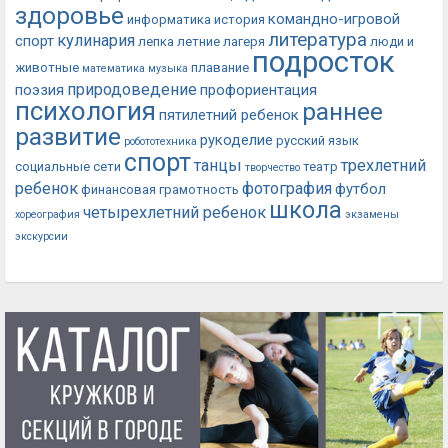
здоровье
командно-игровой
информатика
история
литература
кулинария
спорт
лепка
летние лагеря
люди и
подросток
животные
плавание
математика
музыка
природоведение
поэзия
профориентация
психология
раннее
пятилетний ребенок
развитие
рукоделие
русский язык
робототехника
спорт
танцы
трехлетний
социальные сети
театр
творчество
ребенок
фотография
футбол
финансовая грамотность
школа
четырехлетний ребенок
хореография
экзамены
экскурсии