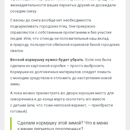
жизнедеятельности ваших пернатых друзей не досаждали
соседям снизу.
С весны до снега вообще нет необходимости
подкармливать городских птиц. Они прекрасно
справляются с собственным пропитанием и без участия
людей. Или, что отнюдь не положительный наш вклад
в природу, пользуются обильной кормовой базой городских
свалок.
Весной кормушку нужно будет убрать.
Если она была
сделана из картонной коробки — просто выбросить.
Кормушки из долговечных материалов следует помыть
с моющим средством и отложить до наступления новой
зимы.
А пока можно присмотреть во дворе хорошее место для
скворечника и до конца марта сколотить его вместе
с детьми (или, что тоже неплохой вариант, — приобрести
готовый).
Сделали кормушку этой зимой? Что в меню
у ваших пернатых подопечных?