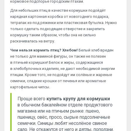
кормовое подспорье городским птахам.
Для небольших птиц в качестве кормушки подойдёт
нарядная картонная коробка от новогоднего подарка,
тетрапак из-под ряженки или пластиковая бутылка. Нужно
только сделать подходящее отверстие и закрепить
кормушку таким образом, чтобы она не сильно
раскачивалась на ветру.
Чем нельзя кормить птиц? Хлебом!
Белый хлеб вреден
не только для маминой фигуры, он также не полезен
в птичьей кормушке! Белок и жиры, содержащиеся
в хлебобулочных изделиях, не дают необходимой энергии
птицам. Кроме того, не подойдут им солёные и жареные
семечки, сладкие крошки от печенья или ароматные
картофельные чипсы.
Проще всего
купить крупу для кормушки
в обычном бакалейном отделе продуктового
магазина или на птичьем рынке: пшено,
пшеницу, овёс, просо, сырые подсолнечные
семечки. Синицы любят несолёное свиное
сало. Не откажутся от него и дятлы, поползни.