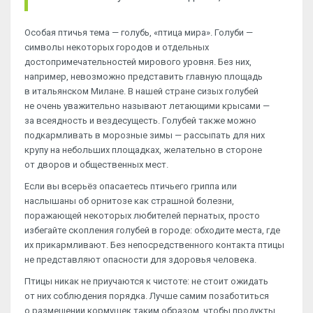
Особая птичья тема — голубь, «птица мира». Голуби —
символы некоторых городов и отдельных
достопримечательностей мирового уровня. Без них,
например, невозможно представить главную площадь
в итальянском Милане. В нашей стране сизых голубей
не очень уважительно называют летающими крысами —
за всеядность и вездесущесть. Голубей также можно
подкармливать в морозные зимы — рассыпать для них
крупу на небольших площадках, желательно в стороне
от дворов и общественных мест.
Если вы всерьёз опасаетесь птичьего гриппа или
наслышаны об орнитозе как страшной болезни,
поражающей некоторых любителей пернатых, просто
избегайте скопления голубей в городе: обходите места, где
их прикармливают. Без непосредственного контакта птицы
не представляют опасности для здоровья человека.
Птицы никак не приучаются к чистоте: не стоит ожидать
от них соблюдения порядка. Лучше самим позаботиться
о размещении кормушек таким образом, чтобы продукты