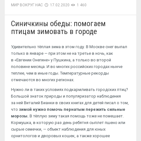
МИР ВОКРУГ НАС
17.02.2020
1 460
Синичкины обеды: помогаем
птицам зимовать в городе
Удивительно тёплая зима в этом году. В Москве снег выпал
только в январе — при этом не на третье в ночь, как
в «Евгении Онегине» у Пушкина, а только во второй
половине месяца. И во многих российских городах нынче
теплее, чем в иные годы. Температурные рекорды
отмечаются во многих регионах.
Нужно ли в таких условиях подкармливать городских птиц?
Большой знаток природы и популяризатор наблюдения
за ней Виталий Бианки в своих книгах для детей писал о том,
что
зимой нужно помочь пернатым пережить сильные
морозы.
В тёплую зиму такая помощь тоже не помешает.
Кормушка, в которую раз день ребятня сыплет пшено или
сырые семечки, — объект наблюдения для юных
орнитологов и дворовых кошек, а также хорошее