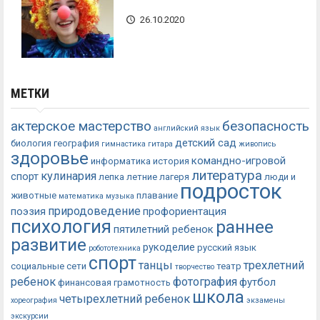
26.10.2020
МЕТКИ
актерское мастерство
безопасность
английский язык
детский сад
биология
география
гимнастика
гитара
живопись
здоровье
командно-игровой
информатика
история
литература
кулинария
спорт
лепка
летние лагеря
люди и
подросток
животные
плавание
математика
музыка
природоведение
поэзия
профориентация
психология
раннее
пятилетний ребенок
развитие
рукоделие
русский язык
робототехника
спорт
танцы
трехлетний
социальные сети
театр
творчество
ребенок
фотография
футбол
финансовая грамотность
школа
четырехлетний ребенок
хореография
экзамены
экскурсии