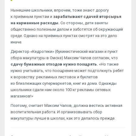
Нынешние школьники, впрочем, тоже знают дорогу
к приёмным пунктам и
зарабатывают сдачей вторсырья
на карманные расходы.
Со стороны, дети заняты
общественно полезным делом и заботятся об окружающей
среде. Однако на приёмных пунктах смотрят на это дело
иначе.
Директор «Кедротеки» (букинистический магазин и пункт
сбора макулатуры в Омске) Максим Чапов согласен, что
сдачу бумажных отходов нужно поощрять.
«Но также
нужно учитывать, что поощрение может подтолкнуть ребят
к воровству: рекламных листовок и буклетов
из близлежащих супермаркетов, книг из дома. Однажды
школьники сдали нам около 100 кг рекламы сетевых
магазинов!»
Поэтому, считает Максим Чапов, должна вестись активная
воспитательная работа. И организовывать сбор
макулатуры лучше в школах, как это делалось прежде.