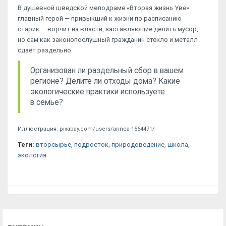
В душевной шведской мелодраме «Вторая жизнь Уве»
главный герой — привыкший к жизни по расписанию
старик — ворчит на власти, заставляющие делить мусор,
но сам как законопослушный гражданин стекло и металл
сдаёт раздельно.
Организован ли раздельный сбор в вашем
регионе? Делите ли отходы дома? Какие
экологические практики используете
в семье?
Иллюстрация: pixabay.com/users/annca-1564471/
Теги:
вторсырье
, подросток
, природоведение
, школа
,
экология