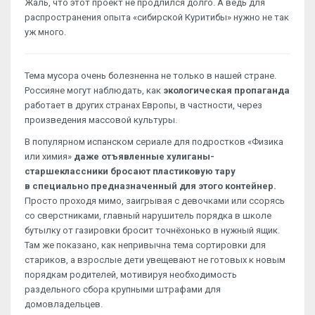
Жаль, что этот проект не продлился долго. А ведь для
распространения опыта «сибирской Куритибы» нужно не так
уж много.
Тема мусора очень болезненна не только в нашей стране.
Россияне могут наблюдать, как
экологическая пропаганда
работает в других странах Европы, в частности, через
произведения массовой культуры.
В популярном испанском сериале для подростков «Физика
или химия»
даже отъявленные хулиганы-
старшеклассники бросают пластиковую тару
в специально предназначенный для этого контейнер.
Просто проходя мимо, заигрывая с девочками или ссорясь
со сверстниками, главный нарушитель порядка в школе
бутылку от газировки бросит точнёхонько в нужный ящик.
Там же показано, как непривычна тема сортировки для
стариков, а взрослые дети увещевают не готовых к новым
порядкам родителей, мотивируя необходимость
раздельного сбора крупными штрафами для
домовладельцев.