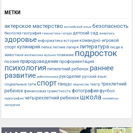
МЕТКИ
актерское мастерство
безопасность
английский язык
детский сад
биология
география
гимнастика
гитара
живопись
здоровье
командно-игровой
информатика
история
литература
кулинария
спорт
лепка
летние лагеря
люди и
подросток
животные
плавание
математика
музыка
природоведение
поэзия
профориентация
психология
раннее
пятилетний ребенок
развитие
рукоделие
русский язык
робототехника
спорт
танцы
трехлетний
социальные сети
театр
творчество
ребенок
фотография
футбол
финансовая грамотность
школа
четырехлетний ребенок
хореография
экзамены
экскурсии