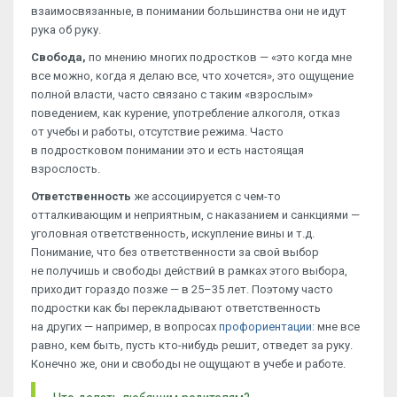
взаимосвязанные, в понимании большинства они не идут
рука об руку.
Свобода,
по мнению многих подростков — «это когда мне
все можно, когда я делаю все, что хочется», это ощущение
полной власти, часто связано с таким «взрослым»
поведением, как курение, употребление алкоголя, отказ
от учебы и работы, отсутствие режима. Часто
в подростковом понимании это и есть настоящая
взрослость.
Ответственность
же ассоциируется с чем-то
отталкивающим и неприятным, с наказанием и санкциями —
уголовная ответственность, искупление вины и т.д.
Понимание, что без ответственности за свой выбор
не получишь и свободы действий в рамках этого выбора,
приходит гораздо позже — в 25–35 лет. Поэтому часто
подростки как бы перекладывают ответственность
на других — например, в вопросах
профориентации
: мне все
равно, кем быть, пусть кто-нибудь решит, отведет за руку.
Конечно же, они и свободы не ощущают в учебе и работе.