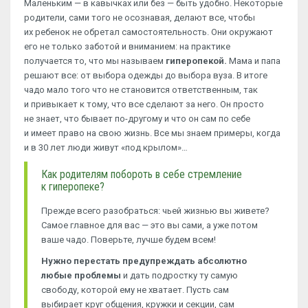
Маленьким — в кавычках или без — быть удобно. Некоторые
родители, сами того не осознавая, делают все, чтобы
их ребенок не обретал самостоятельность. Они окружают
его не только заботой и вниманием: на практике
получается то, что мы называем
гиперопекой.
Мама и папа
решают все: от выбора одежды до выбора вуза. В итоге
чадо мало того что не становится ответственным, так
и привыкает к тому, что все сделают за него. Он просто
не знает, что бывает по-другому и что он сам по себе
и имеет право на свою жизнь. Все мы знаем примеры, когда
и в 30 лет люди живут «под крылом»…
Как родителям побороть в себе стремление
к гиперопеке?
Прежде всего разобраться: чьей жизнью вы живете?
Самое главное для вас — это вы сами, а уже потом
ваше чадо. Поверьте, лучше будем всем!
Нужно перестать предупреждать абсолютно
любые проблемы
и дать подростку ту самую
свободу, которой ему не хватает. Пусть сам
выбирает круг общения, кружки и секции, сам