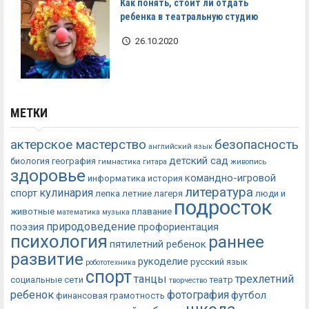
Как понять, стоит ли отдать
ребенка в театральную студию
26.10.2020
МЕТКИ
актерское мастерство
безопасность
английский язык
детский сад
биология
география
гимнастика
гитара
живопись
здоровье
командно-игровой
информатика
история
литература
кулинария
спорт
лепка
летние лагеря
люди и
подросток
животные
плавание
математика
музыка
природоведение
поэзия
профориентация
психология
раннее
пятилетний ребенок
развитие
рукоделие
русский язык
робототехника
спорт
танцы
трехлетний
социальные сети
театр
творчество
ребенок
фотография
футбол
финансовая грамотность