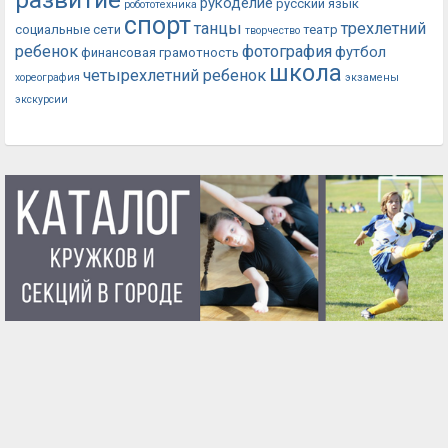
рукоделие
русский язык
робототехника
спорт
танцы
трехлетний
социальные сети
театр
творчество
ребенок
фотография
футбол
финансовая грамотность
школа
четырехлетний ребенок
хореография
экзамены
экскурсии