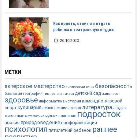
Как понять, стоит ли отдать
ребенка в театральную студию
26.10.2020
МЕТКИ
актерское мастерство
безопасность
английский язык
детский сад
биология
география
гимнастика
гитара
живопись
здоровье
командно-игровой
информатика
история
литература
кулинария
спорт
лепка
летние лагеря
люди и
подросток
животные
плавание
математика
музыка
природоведение
поэзия
профориентация
психология
раннее
пятилетний ребенок
развитие