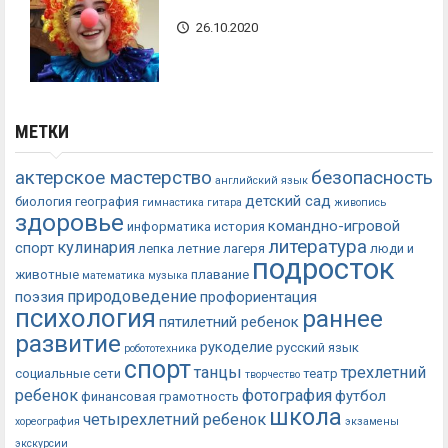
26.10.2020
МЕТКИ
актерское мастерство
безопасность
английский язык
детский сад
биология
география
гимнастика
гитара
живопись
здоровье
командно-игровой
информатика
история
литература
кулинария
спорт
лепка
летние лагеря
люди и
подросток
животные
плавание
математика
музыка
природоведение
поэзия
профориентация
психология
раннее
пятилетний ребенок
развитие
рукоделие
русский язык
робототехника
спорт
танцы
трехлетний
социальные сети
театр
творчество
ребенок
фотография
футбол
финансовая грамотность
школа
четырехлетний ребенок
хореография
экзамены
экскурсии