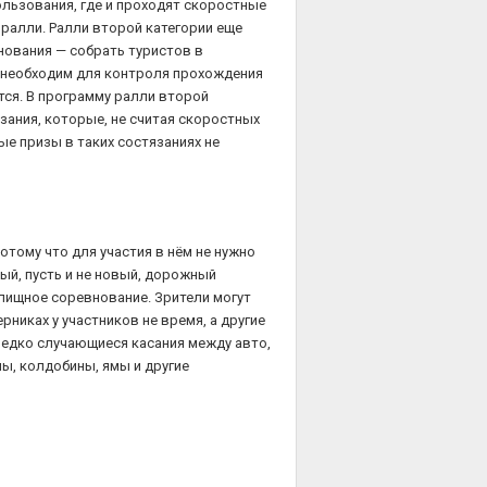
ользования, где и проходят скоростные
 ралли. Ралли второй категории еще
нования — собрать туристов в
 необходим для контроля прохождения
тся. В программу ралли второй
ания, которые, не считая скоростных
ые призы в таких состязаниях не
отому что для участия в нём не нужно
й, пусть и не новый, дорожный
елищное соревнование. Зрители могут
рниках у участников не время, а другие
едко случающиеся касания между авто,
мы, колдобины, ямы и другие