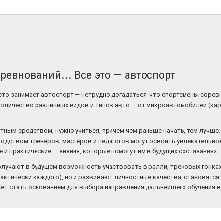
ревнований... Все это — автоспорт
сто занимает автоспорт — нетрудно догадаться, что спортсмены сорев
личество различных видов и типов авто — от микроавтомобилей (карто
тным средством, нужно учиться, причем чем раньше начать, тем лучше
водством тренеров, мастеров и педагогов могут освоить увлекательно
и практические — знания, которые помогут им в будущих состязаниях.
олучают в будущем возможность участвовать в ралли, трековых гонках
рактически каждого), но и развивают личностные качества, становятс
ет стать основанием для выбора направления дальнейшего обучения в 