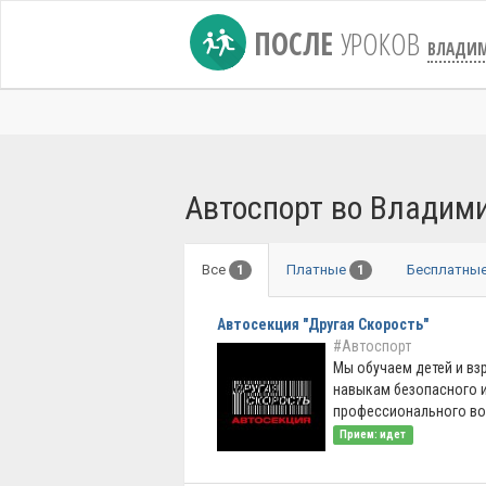
ПОСЛЕ
УРОКОВ
ВЛАДИ
Автоспорт во Владим
Все
Платные
Бесплатны
1
1
Автосекция "Другая Скорость"
#Автоспорт
Мы обучаем детей и вз
навыкам безопасного 
профессионального во .
Прием: идет