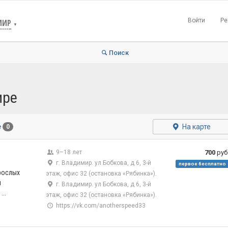
Войти
Ре
МИР
▼
Поиск
ире
На карте
е
0
9–18 лет
700
руб
г. Владимир. ул Бобкова, д 6, 3-й
первое бесплатно
рослых
этаж, офис 32 (остановка «Рябинка»).
и
г. Владимир. ул Бобкова, д 6, 3-й
..
этаж, офис 32 (остановка «Рябинка»).
https://vk.com/anotherspeed33