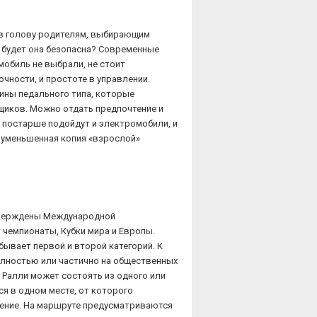
 в голову родителям, выбирающим
 будет она безопасна? Современные
мобиль не выбрали, не стоит
очности, и простоте в управлении.
ны педального типа, которые
иков. Можно отдать предпочтение и
м постарше подойдут и электромобили, и
о уменьшенная копия «взрослой»
тверждены Международной
 чемпионаты, Кубки мира и Европы.
бывает первой и второй категорий. К
олностью или частично на общественных
 Ралли может состоять из одного или
я в одном месте, от которого
ление. На маршруте предусматриваются