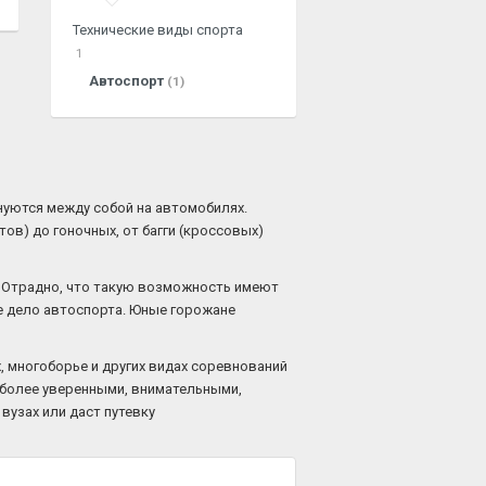
Технические виды спорта
1
Автоспорт
(1)
нуются между собой на автомобилях.
в) до гоночных, от багги (кроссовых)
. Отрадно, что такую возможность имеют
е дело автоспорта. Юные горожане
, многоборье и других видах соревнований
я более уверенными, внимательными,
вузах или даст путевку