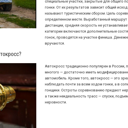
специальные участки, закрытые для общего п
гонки. От их результатов зависит общий исход
называют туристическим сбором. Цель сорев
определенном месте. Выработанный маршрут
дистанции, средняя скорость не устанавливае
категории включаются дополнительные состяз
гонок, проводятся на участке финиша. Денежн
вручаются.
втокросс?
Автокросс традиционно популярен в России, п
многого — достаточно иметь модифицированны
автомобиль. Кроме того, автокросс — это зр
наблюдать почти за всем ходом гонки, а в сопе
гонщики. Остроты соревнованию придают нер
а также неидеальность трасс — спуски, подъе
неровности.