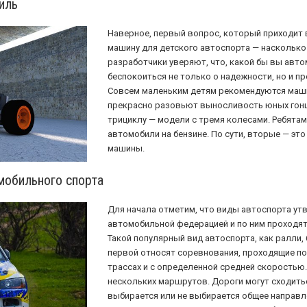
иль
Наверное, первый вопрос, который приходит
машину для детского автоспорта — насколько
разработчики уверяют, что, какой бы вы авто
беспокоиться не только о надежности, но и пр
Совсем маленьким детям рекомендуются маши
прекрасно разовьют выносливость юных гонщ
трициклу — модели с тремя колесами. Ребята
автомобили на бензине. По сути, вторые — эт
машины.
мобильного спорта
Для начала отметим, что виды автоспорта у
автомобильной федерацией и по ним проходят
Такой популярный вид автоспорта, как ралли, 
первой относят соревнования, проходящие п
трассах и с определенной средней скоростью.
нескольких маршрутов. Дороги могут сходитьс
выбирается или не выбирается общее направ