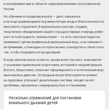
и экспериментами в области «звукоизвлечения» постсоветской
России.
Но обучение эстрадному вокалу — дело серьезное
и не подстраивающееся под мимолетную моду и благосклонность
массового слушателя. В музыкальных школах, студиях,
творческих объединениях нашего города в первую очередь ребят
учат нотной грамоте, технике пения — то есть опытные педагоги
прививают детям правильный музыкальный вкус, а не «пичкают»
их приемами, с помощью которых можно «раскрутить» свой голос
так, чтобы понравиться продюсерам.
В ходе занятий юные солисты, кроме всего прочего, знакомятся
с основами сценической подготовки, историей и теорией музыки.
Все это, безусловно, помогает сформировать и эстетический вкус
мальчиков и девочек. Эстрадный вокал благоприятно влияет
на здоровье, улучшает дыхательную систему, сводит на нет
проблемы, связанные с неуверенностью и стеснением.
Несколько упражнений для постановки
вокального дыхания детей