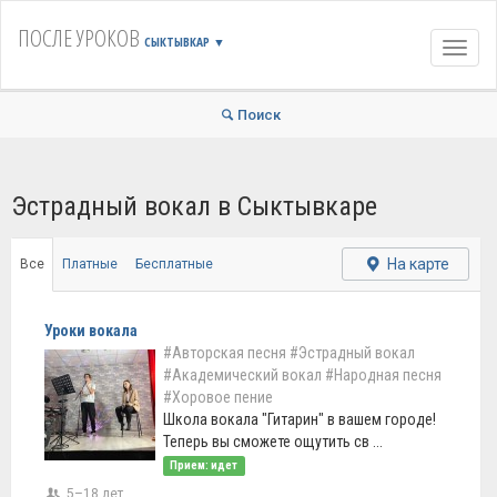
ПОСЛЕ УРОКОВ
СЫКТЫВКАР
▼
Навиг
Поиск
Эстрадный вокал в Сыктывкаре
На карте
Все
Платные
Бесплатные
Уроки вокала
#Авторская песня
#Эстрадный вокал
#Академический вокал
#Народная песня
#Хоровое пение
Школа вокала "Гитарин" в вашем городе!
Теперь вы сможете ощутить св ...
Прием: идет
5–18 лет