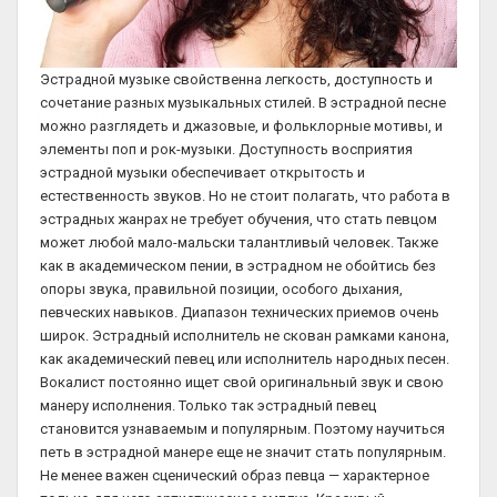
Эстрадной музыке свойственна легкость, доступность и
сочетание разных музыкальных стилей. В эстрадной песне
можно разглядеть и джазовые, и фольклорные мотивы, и
элементы поп и рок-музыки. Доступность восприятия
эстрадной музыки обеспечивает открытость и
естественность звуков. Но не стоит полагать, что работа в
эстрадных жанрах не требует обучения, что стать певцом
может любой мало-мальски талантливый человек. Также
как в академическом пении, в эстрадном не обойтись без
опоры звука, правильной позиции, особого дыхания,
певческих навыков. Диапазон технических приемов очень
широк. Эстрадный исполнитель не скован рамками канона,
как академический певец или исполнитель народных песен.
Вокалист постоянно ищет свой оригинальный звук и свою
манеру исполнения. Только так эстрадный певец
становится узнаваемым и популярным. Поэтому научиться
петь в эстрадной манере еще не значит стать популярным.
Не менее важен сценический образ певца — характерное