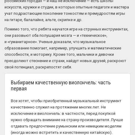
российских городах — и наш не исключение — есть школы
искусств, кружки и студии, в которых опытные педагоги и мастера
учат подрастающее поколение тонкостям и премудростям игры
на гитаре, балалайке, альте, скрипке и др.
Помимо того, что ребята научатся игре на струнных инструментах,
они разовьют оба полушария мозга — и «техническое»,
и «гуманитарное». Ученые доказали, что музыкальное
образование помогает, например, улучшить и математические
способности, и моторику. Кроме того, мальчики и девочки
преодолеют стеснение и страхи, найдут новых друзей, раскроют
свой потенциал, раскрепостят себя.
Выбираем качественную виолончель: часть
первая
Все хотят, чтобы приобретенный музыкальный инструмент
качественно служил на протяжении многих лет. Не
исключение и виолончель: в частности, перед покупкой
нужно обращать внимание на страну-производителя. Лучше
отдавать предпочтение румынским или немецким моделям
(иногда можно встретить и качественную китайскую).