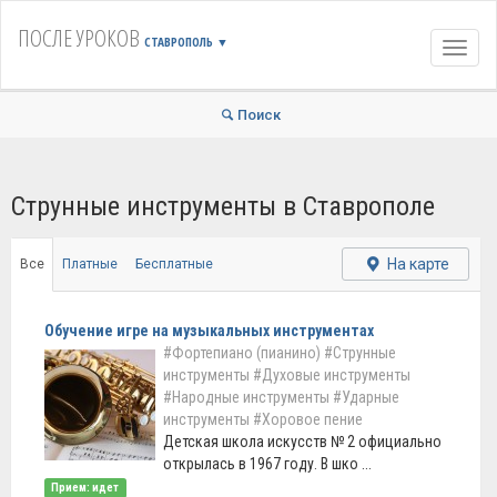
ПОСЛЕ УРОКОВ
СТАВРОПОЛЬ
▼
Навиг
Поиск
Струнные инструменты в Ставрополе
На карте
Все
Платные
Бесплатные
Обучение игре на музыкальных инструментах
#Фортепиано (пианино)
#Струнные
инструменты
#Духовые инструменты
#Народные инструменты
#Ударные
инструменты
#Хоровое пение
Детская школа искусств № 2 официально
открылась в 1967 году. В шко ...
Прием: идет