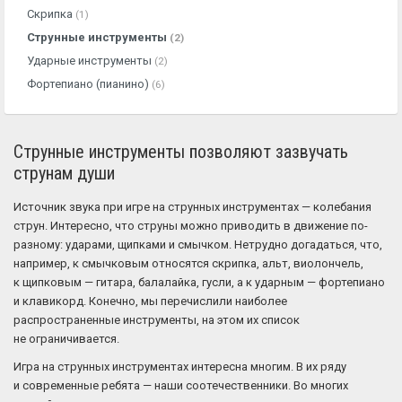
Скрипка
(1)
Струнные инструменты
(2)
Ударные инструменты
(2)
Фортепиано (пианино)
(6)
Струнные инструменты позволяют зазвучать
струнам души
Источник звука при игре на струнных инструментах — колебания
струн. Интересно, что струны можно приводить в движение по-
разному: ударами, щипками и смычком. Нетрудно догадаться, что,
например, к смычковым относятся скрипка, альт, виолончель,
к щипковым — гитара, балалайка, гусли, а к ударным — фортепиано
и клавикорд. Конечно, мы перечислили наиболее
распространенные инструменты, на этом их список
не ограничивается.
Игра на струнных инструментах интересна многим. В их ряду
и современные ребята — наши соотечественники. Во многих