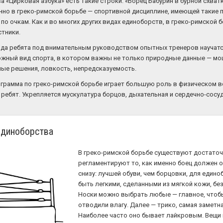
а «Цирковая азбука» есть такие строки: «Борец Бабурин в бурной схва
но в греко-римской борьбе — спортивной дисциплине, имеющей такие пр
по очкам. Как и во многих других видах единоборств, в греко-римской 
тники.
ода ребята под внимательным руководством опытных тренеров научатся
жный вид спорта, в котором важны не только природные данные — мощь,
ные решения, ловкость, непредсказуемость.
рамма по греко-римской борьбе играет большую роль в физическом в
е ребят. Укрепляется мускулатура борцов, дыхательная и сердечно-сос
единоборства
В греко-римской борьбе существуют достаточ
регламентируют то, как именно боец должен о
снизу: лучшей обуви, чем борцовки, для един
быть легкими, сделанными из мягкой кожи, б
Носки можно выбрать любые — главное, чтобы
отводили влагу. Далее — трико, самая заметн
Наиболее часто оно бывает лайкровым. Вещи 