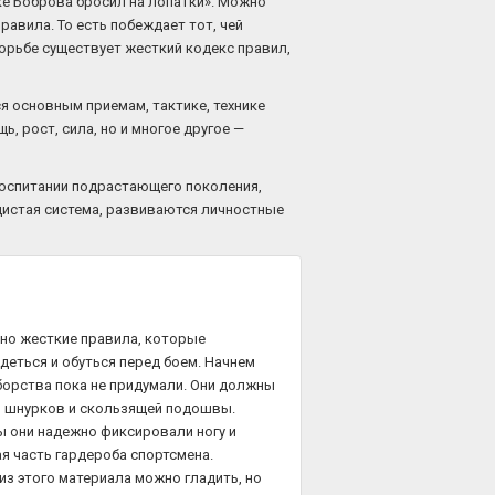
тке Боброва бросил на лопатки». Можно
авила. То есть побеждает тот, чей
борьбе существует жесткий кодекс правил,
 основным приемам, тактике, технике
 рост, сила, но и многое другое —
оспитании подрастающего поколения,
удистая система, развиваются личностные
но жесткие правила, которые
деться и обуться перед боем. Начнем
оборства пока не придумали. Они должны
ез шнурков и скользящей подошвы.
 они надежно фиксировали ногу и
ая часть гардероба спортсмена.
из этого материала можно гладить, но