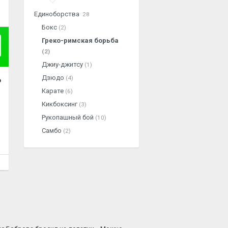
Единоборства
28
Бокс
(2)
Греко-римская борьба
(2)
Джиу-джитсу
(1)
Дзюдо
(4)
о
Карате
(6)
Кикбоксинг
(3)
Рукопашный бой
(10)
Самбо
(2)