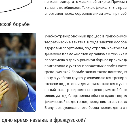
нельзя подвергать машинной стирке. Причем 
талии, а комбинезон. Также официальные пр
спортсмен перед соревнованием имел при себ
мской борьбе
Учебно-тренировочный процесс в греко-римск
теоретические занятия. В ходе занятий особо
здоровья спортсмена, под строгим контролем 
динамика возможностей организма и техника
спортсмена в греко-римской борьбе происход
подготовка с учетом возрастных особенносте
греко-римской борьбе важно такое понятие, к
новую учебную группу увеличиваются трениро
степени подготовки дети привлекаются к учас
новый этап тренировок по греко-римской бор
минимум год. Спортсмены обычно сдают норм
физической подготовке, перед ним ставится 
В случае неуспеха юного борца переводят в с
 одно время называли французской?