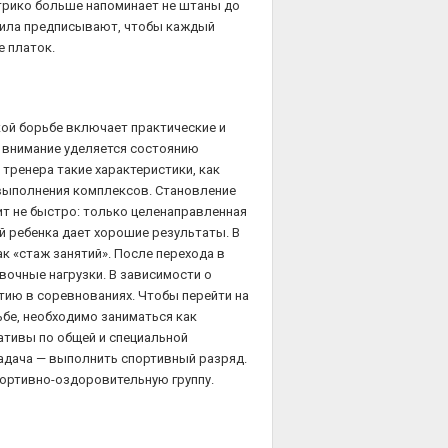
трико больше напоминает не штаны до
авила предписывают, чтобы каждый
е платок.
ой борьбе включает практические и
е внимание уделяется состоянию
тренера такие характеристики, как
 выполнения комплексов. Становление
ит не быстро: только целенаправленная
й ребенка дает хорошие результаты. В
ак «стаж занятий». После перехода в
вочные нагрузки. В зависимости о
тию в соревнованиях. Чтобы перейти на
ьбе, необходимо заниматься как
ативы по общей и специальной
задача — выполнить спортивный разряд.
портивно-оздоровительную группу.