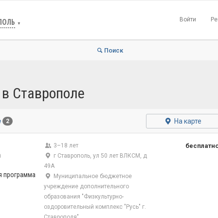
Войти
Ре
ПОЛЬ
▼
Поиск
 в Ставрополе
На карте
е
2
3–18 лет
бесплатн
а
г Ставрополь, ул 50 лет ВЛКСМ, д
49А
я программа
Муниципальное бюджетное
учреждение дополнительного
образования "Физкультурно-
оздоровительный комплекс "Русь" г.
Ставрополя"