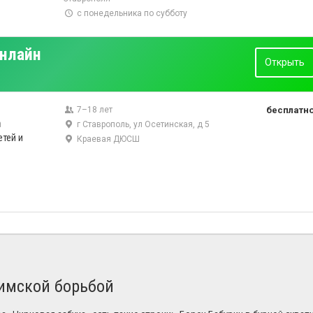
с понедельника по субботу
онлайн
Открыть
7–18 лет
бесплатн
а
г Ставрополь, ул Осетинская, д 5
етей и
Краевая ДЮСШ
римской борьбой