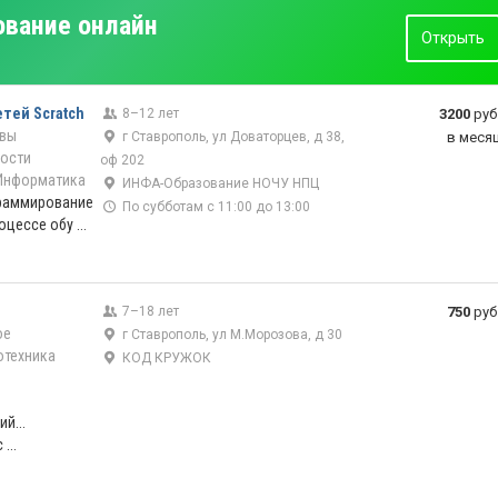
ование онлайн
Открыть
етей Scratch
8–12 лет
3200
руб
вы
г Ставрополь, ул Доваторцев, д 38,
в меся
ости
оф 202
Информатика
ИНФА-Образование НОЧУ НПЦ
грам­мирование
По субботам с 11:00 до 13:00
оцессе обу ...
7–18 лет
750
руб
ое
г Ставрополь, ул М.Морозова, д 30
отехника
КОД КРУЖОК
о
й...
...