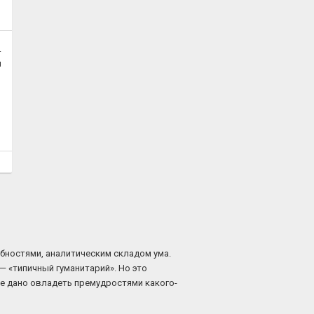
.
я
обностями, аналитическим складом ума.
— «типичный гуманитарий». Но это
не дано овладеть премудростями какого-