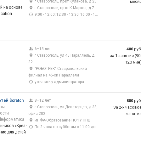
г Ставрополь, пр-кт Кулакова, д 23
меся
й на основе
г Ставрополь, пр-кт К.Маркса, д 7
cation.
9:00 - 12:00; 12:30 - 13:30; 16:00 - 19:00 по выходным дням
6–15 лет
400
руб
г Ставрополь, ул 45 Параллель, д
за 1 занятие (90
32
120 мин
"РОБОТРЕК" Ставропольский
филиал на 45-ой Параллели
уточнять у администратора
етей Scratch
8–12 лет
800
руб
вы
г Ставрополь, ул Доваторцев, д 38,
За 2-х часово
ости
офис 202
заняти
Информатика
ИНФА-Образование НОЧУ НПЦ
ьников «Креа­
По 2 часа по субботам с 11:00 до 13:00
ние для детей