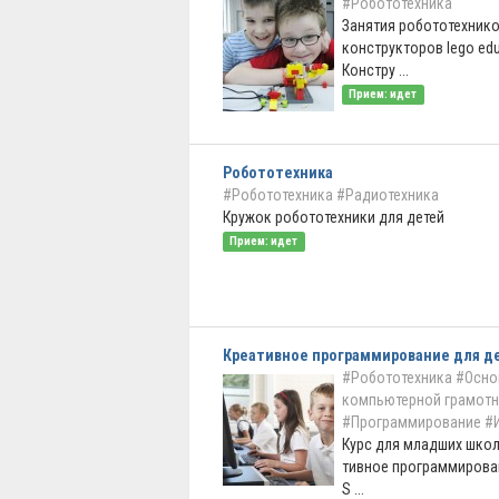
#Робототехника
Занятия робототехнико
конструкторов lego edu
Констру ...
Прием: идет
Робототехника
#Робототехника
#Радиотехника
Кружок робототехники для детей
Прием: идет
Креа­тивное програм­мирование для д
#Робототехника
#Осно
компьютерной грамотн
#Программирование
#
Курс для младших школ
тивное програм­мирова
S ...