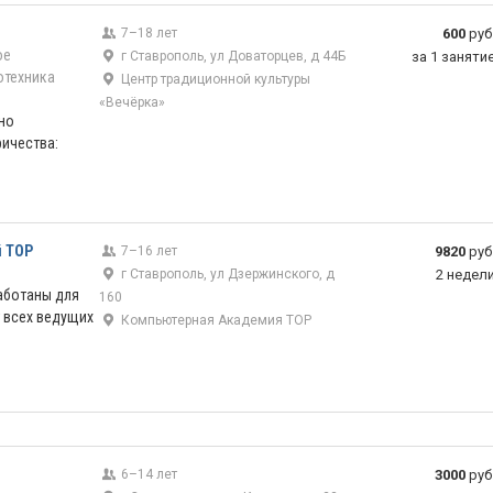
7–18 лет
600
руб
ое
г Ставрополь, ул Доваторцев, д 44Б
за 1 заняти
отехника
Центр традиционной культуры
«Вечёрка»
но
ричества:
 ТОР
7–16 лет
9820
руб
г Ставрополь, ул Дзержинского, д
2 недел
аботаны для
160
т всех ведущих
Компьютерная Академия ТОР
6–14 лет
3000
руб