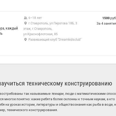
6–18 лет
1500
руб
г.Ставрополь, ул.Пирогова 18Б, 3
За 4 заняти
ра, каждый
этаж, г.Ставрополь,
ть
ул.Краснофлотская, 85
Развивающий клуб "Dreamkidsclub"
аучиться техническому конструированию
 востребованы так называемые
технари
, люди с математическими спос
я многое понятно: какие ребята более склонны к точным наукам, а кто 
ебя на уроках истории, литературы и обществознания как рыба в воде, 
ер, технического конструирования.