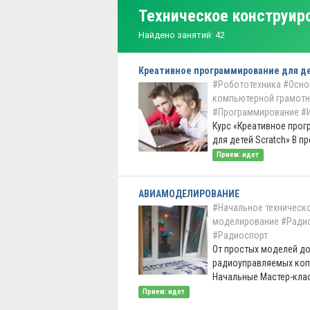
Техническое конструир
Найдено занятий: 42
Креа­тивное програм­мирование для д
#Робототехника
#Осно
компьютерной грамотн
#Программирование
#
Курс «Креа­тивное про
для детей Scratch» В пр
Прием: идет
АВИАМОДЕЛИРОВАНИЕ
#Начальное техническ
моделирование
#Ради
#Радиоспорт
От простых моделей д
радиоуправляемых копи
Начальные Мастер-клас 
Прием: идет