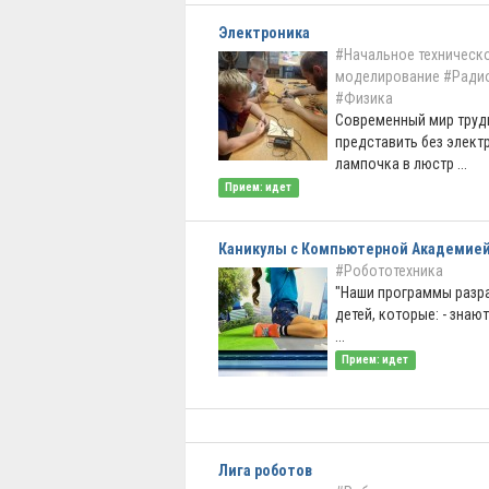
Электроника
#Начальное техническ
моделирование
#Ради
#Физика
Современный мир труд
представить без элект
лампочка в люстр ...
Прием: идет
Каникулы с Компьютерной Академией
#Робототехника
"Наши программы разр
детей, которые: - знаю
...
Прием: идет
Лига роботов