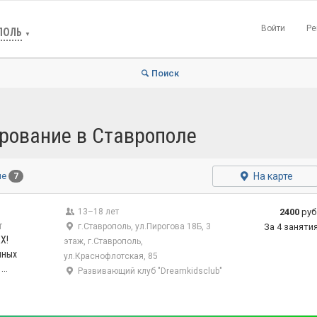
Войти
Ре
ПОЛЬ
▼
Поиск
рование в Ставрополе
На карте
ые
7
13–18 лет
2400
руб
т
г.Ставрополь, ул.Пирогова 18Б, 3
За 4 заняти
Х!
этаж, г.Ставрополь,
чных
ул.Краснофлотская, 85
..
Развивающий клуб "Dreamkidsclub"