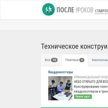
ПОСЛЕ
УРОКОВ
СТАВРО
Техническое конструи
Все
Платные
Бесплатн
16
9
Квадрокоптеры
#Авиамодельный спор
НЕБО ОТКРЫТО ДЛЯ ВСЕ
Конструирование гоно
квадрокоптеров и трен .
Прием: идет