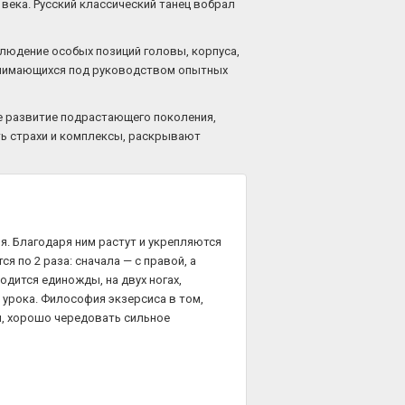
 века. Русский классический танец вобрал
блюдение особых позиций головы, корпуса,
 занимающихся под руководством опытных
ое развитие подрастающего поколения,
ть страхи и комплексы, раскрывают
я. Благодаря ним растут и укрепляются
 по 2 раза: сначала — с правой, а
одится единожды, на двух ногах,
 урока. Философия экзерсиса в том,
м, хорошо чередовать сильное