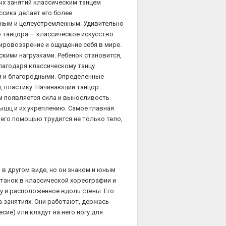
х занятий классическим танцем
ссика делает его более
ным и целеустремленным. Удивительно
о танцора — классическое искусство
ровоззрение и ощущение себя в мире.
кими нагрузками. Ребенок становится,
лагодаря классическому танцу
и и благородными. Определенные
, пластику. Начинающий танцор
м появляется сила и выносливость.
ышц и их укреплению. Самое главная
 его помощью трудится не только тело,
 в другом виде, но он знаком и юным
Станок в классической хореографии и
у и расположенное вдоль стены. Его
 занятиях. Они работают, держась
ие) или кладут на него ногу для