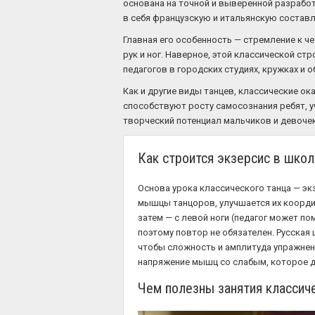
основана на точной и выверенной разработк
в себя французскую и итальянскую состав
Главная его особенность — стремление к ч
рук и ног. Наверное, этой классической с
педагогов в городских студиях, кружках и о
Как и другие виды танцев, классические о
способствуют росту самосознания ребят, 
творческий потенциал мальчиков и девочек
Как строится экзерсис в школ
Основа урока классического танца — эк
мышцы танцоров, улучшается их координ
затем — с левой ноги (педагог может по
поэтому повтор не обязателен. Русская
чтобы сложность и амплитуда упражнен
напряжение мышц со слабым, которое д
Чем полезны занятия классич