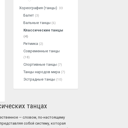
Хореография (танцы)
33
Балет
(3)
Бальные танцы
(6)
Классические танцы
(4)
Ритмика
(2)
Современные танцы
(18)
Спортивные танцы
(7)
Танцы народов мира
(7)
Эстрадные танцы
(10)
ссических танцах
чественное — словом, по-настоящему
, представляя собой систему, которая