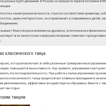
е разных групп движений. В Россию он пришел в первой половине XVIII
ляющие.
еткости и геометрической ясности, строгое соответствие правилам, со
трогостью, даже элитарностью, он и привлекает и современных детей,
бъединениях.
казывают благотворное влияние на духовное, эстетическое и физическ
участвуют в их личностном совершенствовании, помогают преодолева
.
ах классического танца
зерсис, который включает в себя различные тренировочные упражнени
ация, повышается выносливость. Как правило, упражнения повторяются
менять эту последовательность). При работе у палки упражнение произв
 школа классического танца предполагает плавные приседания в начале
ий увеличивались, эффективно воздействуя на обучаемых. Вместе с те
ает им отдых.
еским танцем