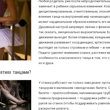
Любой родитель уже после непродолжительны
замечает в ребенке серьезные изменения. Кла
дисциплинированным, ответственным, спокой
влияние танца на внутренний мир начинающег
может кардинальным образом изменить его ми
Душевный настрой напрямую связан с физичес
так сказать, эмоционально выразительным. Б
движения выходят более плавными, изящным
движения развивают координацию, артистизм
выглядит не только стройным и гибким — в не
Педагог уделяет внимание осанке, растяжке м
особенность классического танца в том, что с
но и душа.
нятиях танцами?
У станка работают не только заводчане: пусть
танцорам и маленьким «звездочкам» балета. 
балете — приспособление, напоминающее труб
главное предназначение — поддержка ребят на
рукой за станок (чтобы поддерживать равновес
раскрытия шпагата.