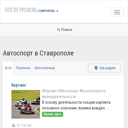
ПОСЛЕ УРОКОВ
СТАВРОПОЛЬ
▼
Навиг
Поиск
Автоспорт в Ставрополе
На карте
Все
Платные
Бесплатные
Картинг
#Картинг
#Автоспорт
#Безопасность
жизнедеятельности
В основу деятельности секции картинга
положено освоение техники вожден ...
Прием: идет
9–14 лет