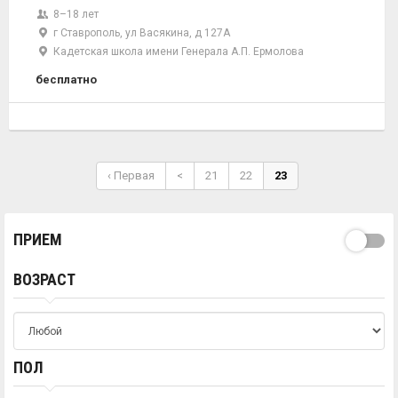
8–18 лет
г Ставрополь, ул Васякина, д 127А
Кадетская школа имени Генерала А.П. Ермолова
бесплатно
‹ Первая
<
21
22
23
ПРИЕМ
ВОЗРАСТ
ПОЛ