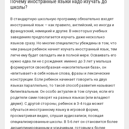
Почему иностранные языки надо изучать до
школы?
В стандартную школьную программу обязательно входят
иностранный язык — как правило, английский, но иногда и
французский, немецкий и другие. В некоторых учебных
заведениях предполагается изучать даже несколько
языков сразу. Но многие специалисты убеждены в том, что
чем раньше ребенок начнет изучать иностранный язык, тем
легче ему будет овладеть им в полной мере. Осваивать его
нужно едва ли не с рождения: именно до 3 лет у малыша
формируется своеобразная «накопительная база», он
«впитывает» в себя новые слова, фразы и лексические
конструкции. Если ребенок начинает говорить на двух
языках параллельно, то такой способ развития называют
билингвальным. Он особо актуален в том случае, если его
родители сами говорят на разных языках (или владеют
двумя). С другой стороны, ребенок в 3-4 года может
обучаться иностранному языку в игровой форме,
просматривая видео, слушая аудиозаписи, посещая
специализированные школы. В 5-6 лет он становится более
дисциплинированным и усидчивым, готовым к более