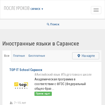
ПОСЛЕ УРОКОВ
САРАНСК
▼
Навиг
Поиск
Иностранные языки в Саранске
На карте
Все
Платные
Бесплатные
TOP IT School Саранск
#Английский язык
#Подготовка к школе
Академическая программа в
соответствии с ФГОС (Федеральный
общео-браз ...
Прием: идет
7–15 лет