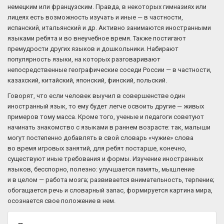
немецким или французским. Правда, в некоторых гимназиях или
лицеях есть возможность изучать и иные — в частности,
испанский, итальянский и др. Активно занимаются иностранными
языками ребята и во внеучебное время. Также постигают
премудрости других языков и дошкольники. Набирают
популярность языки, на которых разговаривают
непосредственные географические соседи России — в частности,
казахский, китайский, японский, финский, польский.
Говорят, что если человек выучил в совершенстве один
иностранный язык, то ему будет легче освоить другие — живых
примеров тому масса. Кроме того, ученые и педагоги советуют
начинать знакомство с языками в раннем возрасте: так, малыши
могут постепенно добавлять в свой словарь «чужие» слова
во время игровых занятий, для ребят постарше, конечно,
существуют иные требования и формы. Изучение иностранных
языков, бесспорно, полезно: улучшается память, мышление
и в целом — работа мозга; развивается внимательность, терпение;
обогащается речь и словарный запас, формируется картина мира,
осознается свое положение в нем.