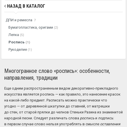
НАЗАД В КАТАЛОГ
ДПИ и ремесла
7
Бумагопластика, оригами
(2)
Лепка
(5)
Роспись
(1)
Рукоделие
(1)
Многогранное слово «роспись»: особенности,
направления, традиции
Еще одним распространенным видом декоративно-прикладного
искусства является роспись — как правило, это нанесение красок
на какой-либо предмет. Расписать можно практически что
угодно — от деревянной шкатулки до ставней, от матрешки
до стен, от старой прялки до челнов Стеньки Разина из знаменитой
народной песни. Следует различать слова
роспись
и
подпись
:
в первом случае слово нельзя употреблять в смысле
оставления