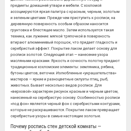
предметы домашней утвари и мебели. С хохломой
ассоциируются яркая палитра с красным, черным, золотым
и зеленым цветами. Прежде чем приступить к росписи, на
деревянную поверхность особым образом наносится
грунтовка и блестящее масло. Затем используется такая
техника, как лужение: мягкой тряпочкой в поверхность
втирают алюминиевый порошок, что придает гладкость и
серебристый эффект. Покрытие лаком делает основу для
росписи золотой. Следующий этап — нанесение узора
масляными красками. Яркость и сочность полотну придают
традиционные хохломские элементы: земляника, рябина,
бутоны цветов, веточки. Излюбленные «украшательства»
мастеров — яркие и разноцветные силуэты птиц, рыб,
животных. Бывает несколько видов росписи. Для
«верховой» характерен рисунок красным и черным цветом,
нанесенный на серебристую основу. Особенностью росписи
«под фон» является черный фон с серебристыми контурами,
которые не раскрашиваются. Покрытие лаком превращает
серебристые узоры в самые настоящие золотые.
Почему роспись стен детской комнаты —