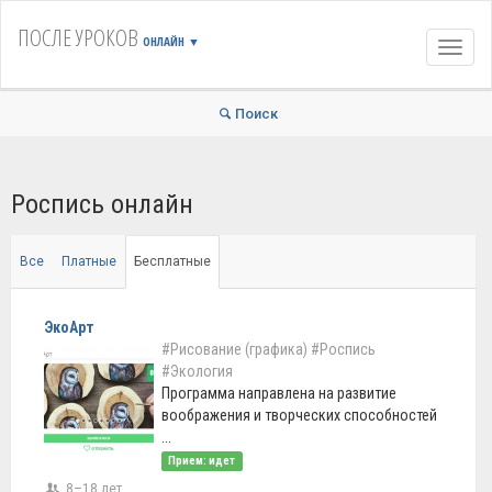
ПОСЛЕ УРОКОВ
ОНЛАЙН
▼
Навиг
Поиск
Роспись онлайн
Все
Платные
Бесплатные
ЭкоАрт
#Рисование (графика)
#Роспись
#Экология
Программа направлена на развитие
воображения и творческих способностей
...
Прием: идет
8–18 лет