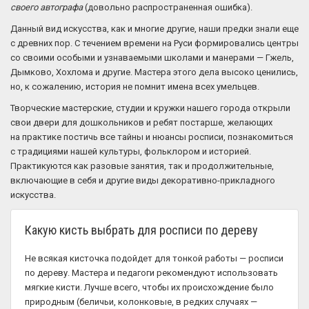
своего автографа
(довольно распространенная ошибка).
Данный вид искусства, как и многие другие, наши предки знали еще
с древних пор. С течением времени на Руси формировались центры
со своими особыми и узнаваемыми школами и манерами — Гжель,
Дымково, Хохлома и другие. Мастера этого дела высоко ценились,
но, к сожалению, история не помнит имена всех умельцев.
Творческие мастерские, студии и кружки нашего города открыли
свои двери для дошкольников и ребят постарше, желающих
на практике постичь все тайны и нюансы росписи, познакомиться
с традициями нашей культуры, фольклором и историей.
Практикуются как разовые занятия, так и продолжительные,
включающие в себя и другие виды декоративно-прикладного
искусства.
Какую кисть выбрать для росписи по дереву
Не всякая кисточка подойдет для тонкой работы — росписи
по дереву. Мастера и педагоги рекомендуют использовать
мягкие кисти. Лучше всего, чтобы их происхождение было
природным (беличьи, колонковые, в редких случаях —