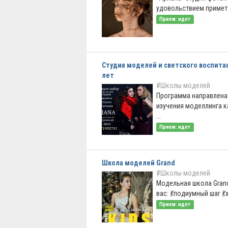
удовольствием примет Д
Прием: идет
Студия моделей и светского воспитан
лет
#Школы моделей
Программа направлена 
изучения моделлинга к
...
Прием: идет
Школа моделей Grand
#Школы моделей
Модельная школа Grand
вас: 💃подиумный шаг 💃
Прием: идет