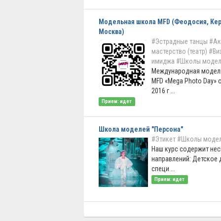
Модельная школа MFD (Феодосия, Кер
Москва)
#Эстрадные танцы
#Ак
мастерство (театр)
#Ви
имиджа
#Школы модел
Международная модел
MFD «Mega Photo Day» 
2016 г ...
Прием: идет
Школа моделей "Персона"
#Этикет
#Школы моде
Наш курс содержит не
направлений: Детское 
специ ...
Прием: идет