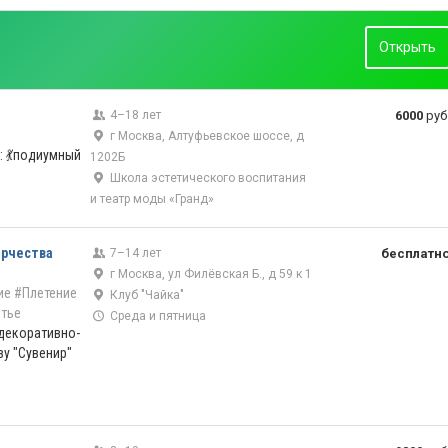
Открыть
4–18 лет
6000
руб
г Москва, Алтуфьевское шоссе, д
: 💃подиумный
1202Б
Школа эстетического воспитания
и театр моды «Гранд»
орчества
7–14 лет
бесплатн
г Москва, ул Филёвская Б., д 59 к 1
ие
#Плетение
Клуб "Чайка"
итье
Среда и пятница
 декоративно-
у "Сувенир"