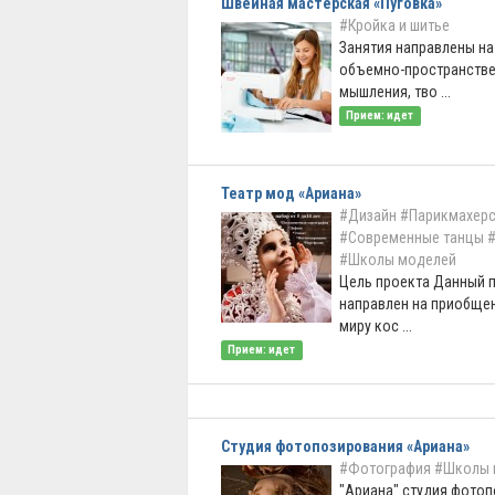
Швейная мастерская «Пуговка»
#Кройка и шитье
Занятия направлены на
объемно-пространств
мышления, тво ...
Прием: идет
Театр мод «Ариана»
#Дизайн
#Парикмахерс
#Современные танцы
#
#Школы моделей
Цель проекта Данный 
направлен на приобщен
миру кос ...
Прием: идет
Студия фотопозирования «Ариана»
#Фотография
#Школы 
"Ариана" студия фотоп