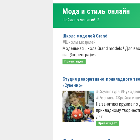
Мода и стиль онлайн
Найдено занятий: 2
Школа моделей Grand
#Школы моделей
Модельная школа Grand models ! Для вас
шаг 💃хореография ...
Прием: идет
Студия декоративно-прикладного тв
«Сувенир»
#Скульптура
#Рукодел
#Роспись
#Кройка и ш
На занятиях кружка по
прикладному творчеств
дет ...
Прием: идет