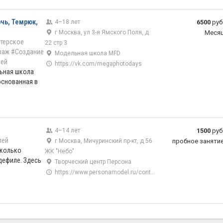
чь, Темрюк,
4–18 лет
6500
руб
г Москва, ул 3-я Ямского Поля, д
Меся
терское
22 стр 3
заж
#Создание
Модельная школа MFD
ей
https://vk.com/megaphotodays
ьная школа
основанная в
4–14 лет
1500
руб
лей
г Москва, Мичуринский пр-кт, д 56
пробное заняти
сколько
ЖК "Небо"
дефиле. Здесь
Творческий центр Персона
https://www.personamodel.ru/content/raspisanie