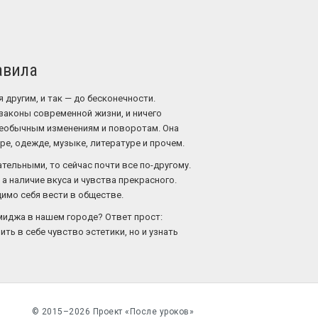
авила
 другим, и так — до бесконечности.
законы современной жизни, и ничего
 необычным изменениям и поворотам. Она
ре, одежде, музыке, литературе и прочем.
тельными, то сейчас почти все по-другому.
а наличие вкуса и чувства прекрасного.
димо себя вести в обществе.
имиджа в нашем городе? Ответ прост:
ь в себе чувство эстетики, но и узнать
© 2015–2026 Проект «После уроков»