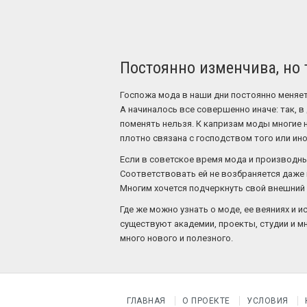
Постоянно изменчива, но 
Госпожа мода в наши дни постоянно меняетс
А начиналось все совершенно иначе: так, 
поменять нельзя. К капризам моды многие 
плотно связана с господством того или ино
Если в советское время мода и производны
Соответствовать ей не возбраняется даже ю
Многим хочется подчеркнуть свой внешний в
Где же можно узнать о моде, ее веяниях и 
существуют академии, проекты, студии и мн
много нового и полезного.
ГЛАВНАЯ
О ПРОЕКТЕ
УСЛОВИЯ