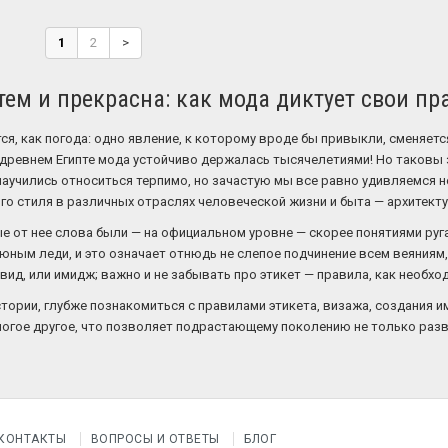
1
2
>
тем и прекрасна: как мода диктует свои пр
я, как погода: одно явление, к которому вроде бы привыкли, сменяется
в древнем Египте мода устойчиво держалась тысячелетиями! Но таковы 
научились относиться терпимо, но зачастую мы все равно удивляемся
го стиля в различных отраслях человеческой жизни и быта — архитекту
е от нее слова были — на официальном уровне — скорее понятиями руга
ным леди, и это означает отнюдь не слепое подчинение всем веяниям, 
ид, или имидж; важно и не забывать про этикет — правила, как необхо
истории, глубже познакомиться с правилами этикета, визажа, создания 
огое другое, что позволяет подрастающему поколению не только развит
КОНТАКТЫ
ВОПРОСЫ И ОТВЕТЫ
БЛОГ