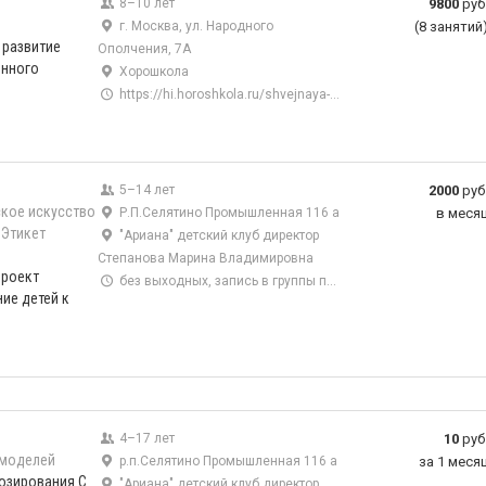
8–10 лет
9800
руб
г. Москва, ул. Народного
(8 занятий
 развитие
Ополчения, 7А
енного
Хорошкола
https://hi.horoshkola.ru/shvejnaya-masterskaya
5–14 лет
2000
руб
кое искусство
Р.П.Селятино Промышленная 116 а
в меся
Этикет
"Ариана" детский клуб директор
Степанова Марина Владимировна
проект
без выходных, запись в группы по телефону
ие детей к
4–17 лет
10
руб
моделей
р.п.Селятино Промышленная 116 а
за 1 меся
озирования С
"Ариана" детский клуб директор