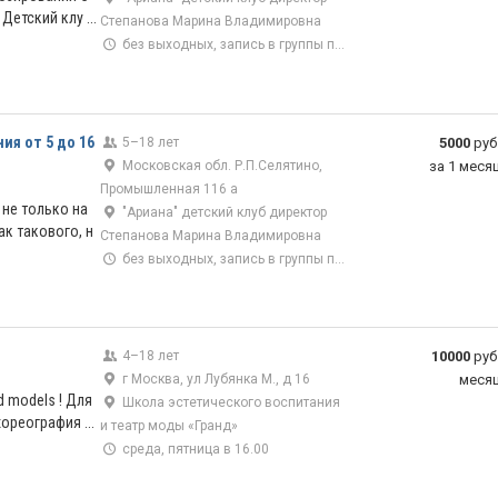
етский клу ...
Степанова Марина Владимировна
без выходных, запись в группы по телефону
ия от 5 до 16
5–18 лет
5000
руб
Московская обл. Р.П.Селятино,
за 1 меся
Промышленная 116 а
не только на
"Ариана" детский клуб директор
ак такового, н
Степанова Марина Владимировна
без выходных, запись в группы по телефону
4–18 лет
10000
руб
г Москва, ул Лубянка М., д 16
меся
 models ! Для
Школа эстетического воспитания
хореография ...
и театр моды «Гранд»
среда, пятница в 16.00