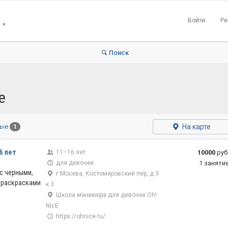
Войти
Ре
▼
Поиск
е
На карте
ные
1
6 лет
11–16 лет
10000
руб
для девочек
1 заняти
с черными,
г Москва, Костомаровский пер, д 3
 раскрасками
к 3
Школа маникюра для девочек Oh!
NicE
https://ohnice.ru/