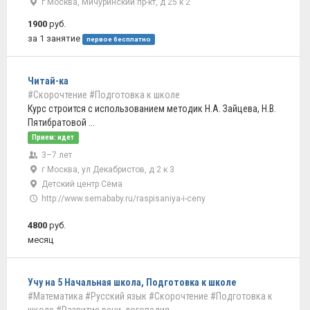
г Москва, Мичуринский пр-кт, д 25 к 2
1900
руб.
за 1 занятие
первое бесплатно
Читай-ка
#Скорочтение
#Подготовка к школе
Курс строится с использованием методик Н.А. Зайцева, Н.В.
Пятибратовой ...
Прием: идет
3–7 лет
г Москва, ул Декабристов, д 2 к 3
Детский центр Сёма
http://www.semababy.ru/raspisaniya-i-ceny
4800
руб.
месяц
Учу на 5 Начальная школа, Подготовка к школе
#Математика
#Русский язык
#Скорочтение
#Подготовка к