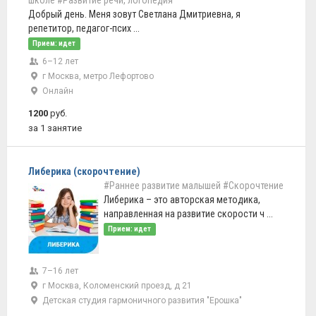
школе
#Развитие речи, логопедия
Добрый день. Меня зовут Светлана Дмитриевна, я
репетитор, педагог-псих ...
Прием: идет
6–12 лет
г Москва, метро Лефортово
Онлайн
1200
руб.
за 1 занятие
Либерика (скорочтение)
#Раннее развитие малышей
#Скорочтение
Либерика – это авторская методика,
направленная на развитие скорости ч ...
Прием: идет
7–16 лет
г Москва, Коломенский проезд, д 21
Детская студия гармоничного развития "Ерошка"