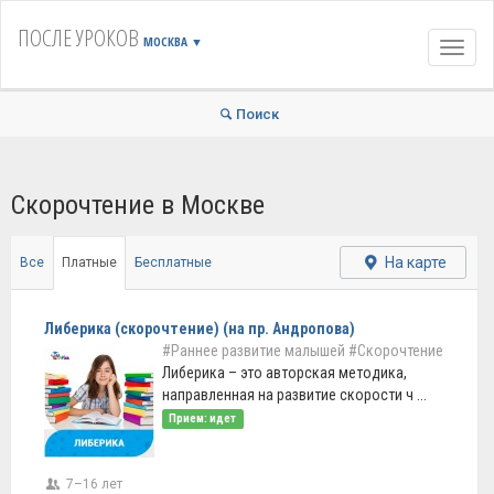
ПОСЛЕ УРОКОВ
МОСКВА
▼
Навиг
Поиск
Скорочтение в Москве
На карте
Все
Платные
Бесплатные
Либерика (скорочтение) (на пр. Андропова)
#Раннее развитие малышей
#Скорочтение
Либерика – это авторская методика,
направленная на развитие скорости ч ...
Прием: идет
7–16 лет