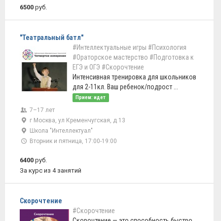
6500
руб.
"Театральный батл"
#Интеллектуальные игры
#Психология
#Ораторское мастерство
#Подготовка к
ЕГЭ и ОГЭ
#Скорочтение
Интенсивная тренировка для школьников
для 2-11кл. Ваш ребенок/подрост ...
Прием: идет
7–17 лет
г Москва, ул Кременчугская, д 13
Школа "Интеллектуал"
Вторник и пятница, 17:00-19:00
6400
руб.
За курс из 4 занятий
Скорочтение
#Скорочтение
Скорочтение — это способность быстро