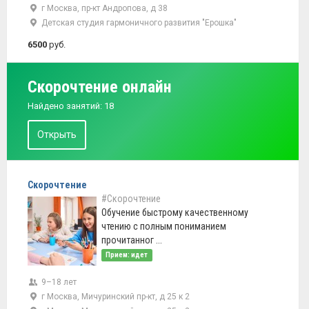
г Москва, пр-кт Андропова, д 38
Детская студия гармоничного развития "Ерошка"
6500
руб.
Скорочтение онлайн
Найдено занятий: 18
Открыть
Скорочтение
#Скорочтение
Обучение быстрому качественному
чтению с полным пониманием
прочитанног ...
Прием: идет
9–18 лет
г Москва, Мичуринский пр-кт, д 25 к 2