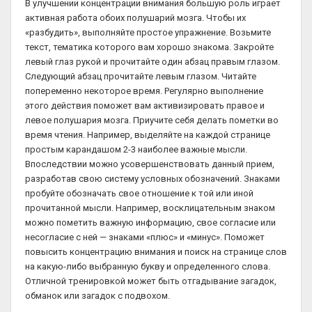
В улучшении концентрации внимания большую роль играет
активная работа обоих полушарий мозга. Чтобы их
«разбудить», выполняйте простое упражнение. Возьмите
текст, тематика которого вам хорошо знакома. Закройте
левый глаз рукой и прочитайте один абзац правым глазом.
Следующий абзац прочитайте левым глазом. Читайте
попеременно некоторое время. Регулярно выполнение
этого действия поможет вам активизировать правое и
левое полушария мозга. Приучите себя делать пометки во
время чтения. Например, выделяйте на каждой странице
простым карандашом 2-3 наиболее важные мысли.
Впоследствии можно усовершенствовать данный прием,
разработав свою систему условных обозначений. Знаками
пробуйте обозначать свое отношение к той или иной
прочитанной мысли. Например, восклицательным знаком
можно пометить важную информацию, свое согласие или
несогласие с ней — знаками «плюс» и «минус». Поможет
повысить концентрацию внимания и поиск на странице слов
на какую-либо выбранную букву и определенного слова.
Отличной тренировкой может быть отгадывание загадок,
обманок или загадок с подвохом.