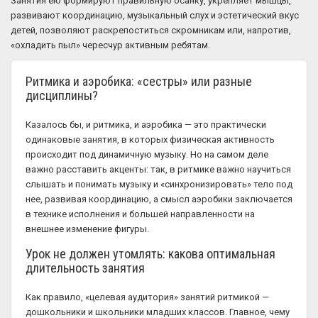
Занятия ею формируют правильную осанку, укрепляет мышцы,
развивают координацию, музыкальный слух и эстетический вкус
детей, позволяют раскрепоститься скромникам или, напротив,
«охладить пыл» чересчур активным ребятам.
Ритмика и аэробика: «сестры» или разные
дисциплины?
Казалось бы, и ритмика, и аэробика — это практически
одинаковые занятия, в которых физическая активность
происходит под динамичную музыку. Но на самом деле
важно расставить акценты: так, в ритмике важно научиться
слышать и понимать музыку и «синхронизировать» тело под
нее, развивая координацию, а смысл аэробики заключается
в технике исполнения и большей направленности на
внешнее изменение фигуры.
Урок не должен утомлять: какова оптимальная
длительность занятия
Как правило, «целевая аудитория» занятий ритмикой —
дошкольники и школьники младших классов. Главное, чему